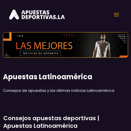
Omitir
Main
e
ir
Menu
al
contenido
Apuestas Latinoamérica
Consejos de apuestas y las últimas noticias Latinoamérica
Consejos apuestas deportivas |
Apuestas Latinoamérica