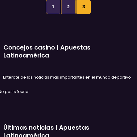
1
2
3
Concejos casino | Apuestas
Latinoamérica
Entérate de las noticias más importantes en el mundo deportivo
No posts found.
Últimas noticias | Apuestas
Latinoamérica