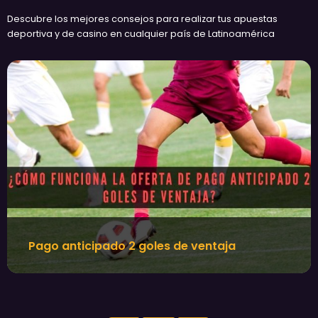
Descubre los mejores consejos para realizar tus apuestas
deportiva y de casino en cualquier país de Latinoamérica
Pago anticipado 2 goles de ventaja