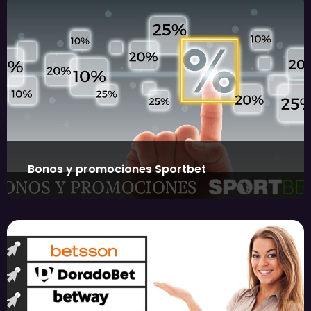
Bonos y promociones Sportbet