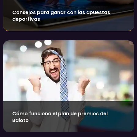
Consejos para ganar con las apuestas
deportivas
Cómo funciona el plan de premios del
Baloto