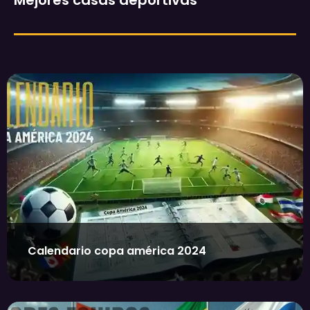
Mejores casas deportivas
Calendario copa américa 2024