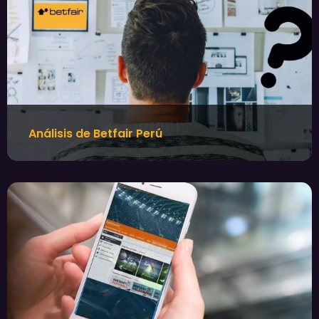
Análisis de Betfair Perú