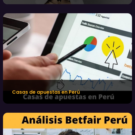
Casas de apuestas en Perú