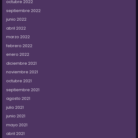
octubre 2022
septiembre 2022
junio 2022
abril 2022
marzo 2022
febrero 2022
enero 2022
diciembre 2021
noviembre 2021
octubre 2021
septiembre 2021
agosto 2021
julio 2021
junio 2021
mayo 2021
abril 2021