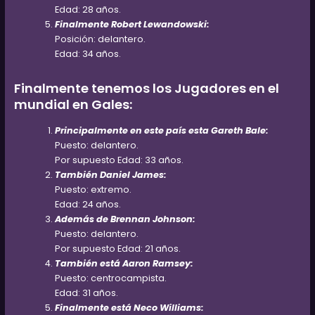
Edad: 28 años.
Finalmente Robert Lewandowski:
Posición: delantero.
Edad: 34 años.
Finalmente tenemos los Jugadores en el
mundial en Gales:
Principalmente en este país esta Gareth Bale:
Puesto: delantero.
Por supuesto Edad: 33 años.
También Daniel James:
Puesto: extremo.
Edad: 24 años.
Además de Brennan Johnson:
Puesto: delantero.
Por supuesto Edad: 21 años.
También está Aaron Ramsey:
Puesto: centrocampista.
Edad: 31 años.
Finalmente está Neco Williams: