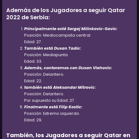
Además de los Jugadores a seguir Qatar
2022 de Serbia:
Principalmente está Sergej Milinkovic-Savic:
Posición: Mediocampista central.
Edad: 27.
También está Dusan Tadic:
Posición: Mediapunta.
Edad: 33.
Además, contaremos con Dusan Vlahovic:
Posición: Delantero.
Edad: 22.
también está Aleksandar Mitrovic:
Posición: Delantero.
Por supuesto su Edad: 27.
Finalmente está Filip Kostic:
Posición: Extremo izquierdo.
Edad: 29.
También, los Jugadores a seguir Qatar en