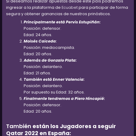
Si deseamos realizar apuestas desde este país podremos
ingresar a la plataforma de
Ecuabet
para participar de forma
segura y obtener ganancias de nuestros prinósticos.
Principalmente está Pervis Estupiñán:
Posición: defensor.
Edad: 24 años.
Moisés Caicedo:
Posición: mediocampista.
Edad: 20 años.
Además de Gonzalo Plata:
Posición: delantero.
Edad: 21 años.
También está Enner Valencia:
Posición: delantero.
Por supuesto su Edad: 32 años.
Finalmente tendremos a Piero Hincapié:
Posición: defensor.
Edad: 20 años.
También
están los Jugadores a seguir
Qatar 2022 en España: