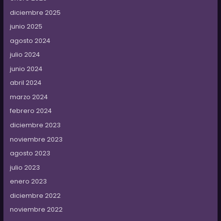
diciembre 2025
junio 2025
agosto 2024
julio 2024
junio 2024
abril 2024
marzo 2024
febrero 2024
diciembre 2023
noviembre 2023
agosto 2023
julio 2023
enero 2023
diciembre 2022
noviembre 2022