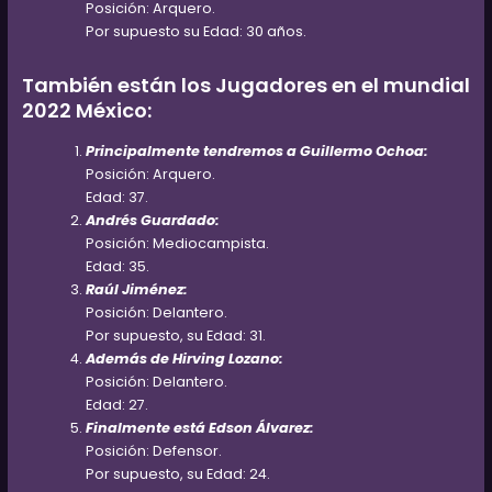
Posición: Arquero.
Por supuesto su Edad: 30 años.
También están los Jugadores en el mundial
2022 México:
Principalmente tendremos a Guillermo Ochoa:
Posición: Arquero.
Edad: 37.
Andrés Guardado:
Posición: Mediocampista.
Edad: 35.
Raúl Jiménez:
Posición: Delantero.
Por supuesto, su Edad: 31.
Además de Hirving Lozano:
Posición: Delantero.
Edad: 27.
Finalmente está Edson Álvarez:
Posición: Defensor.
Por supuesto, su Edad: 24.