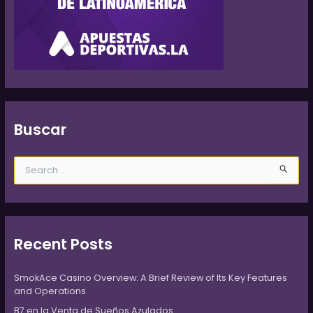
Buscar
B
u
s
c
a
r
Recent Posts
p
o
SmokAce Casino Overview: A Brief Review of Its Key Features
r
and Operations
:
B7 en la Venta de Sueños Azulados