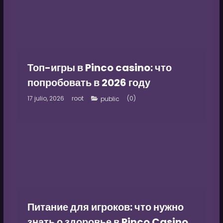
Топ-игры в Pinco casino: что
попробовать в 2026 году
17 julio, 2026
root
(0)
public
Питание для игроков: что нужно
знать о здоровье в Pinco Casino