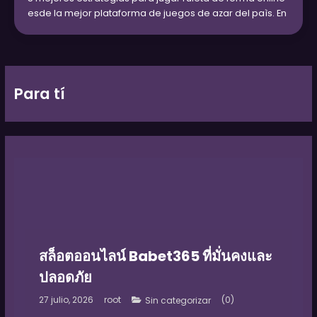
esde la mejor plataforma de juegos de azar del paìs. En
Para tí
สล็อตออนไลน์ Babet365 ที่มั่นคงและ
ปลอดภัย
27 julio, 2026
root
(0)
Sin categorizar