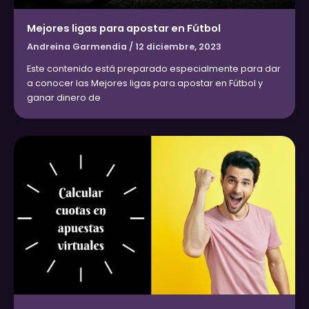
Mejores ligas para apostar en Fútbol
Andreina Garmendia
/
12 diciembre, 2023
Este contenido está preparado especialmente para dar
a conocer las Mejores ligas para apostar en Fútbol y
ganar dinero de