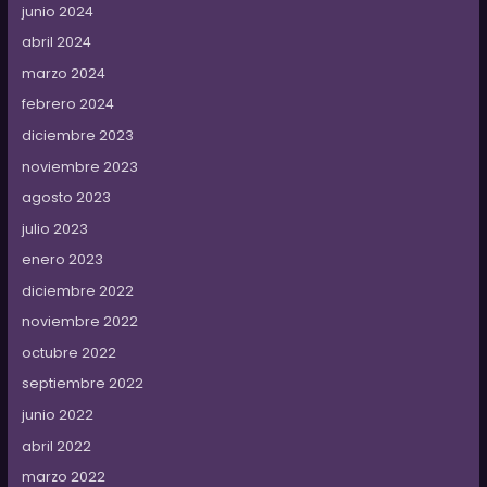
junio 2024
abril 2024
marzo 2024
febrero 2024
diciembre 2023
noviembre 2023
agosto 2023
julio 2023
enero 2023
diciembre 2022
noviembre 2022
octubre 2022
septiembre 2022
junio 2022
abril 2022
marzo 2022