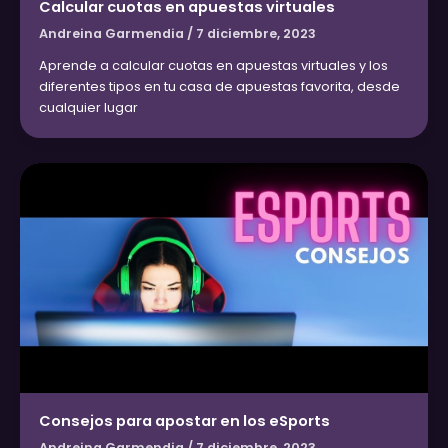
Calcular cuotas en apuestas virtuales
Andreina Garmendia
/
7 diciembre, 2023
Aprende a calcular cuotas en apuestas virtuales y los
diferentes tipos en tu casa de apuestas favorita, desde
cualquier lugar
Consejos para apostar en los eSports
Andreina Garmendia
/
7 diciembre, 2023