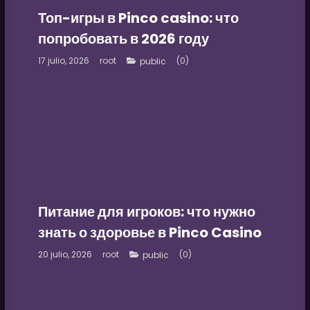
Топ-игры в Pinco casino: что
попробовать в 2026 году
17 julio, 2026
root
(0)
public
Питание для игроков: что нужно
знать о здоровье в Pinco Casino
20 julio, 2026
root
(0)
public