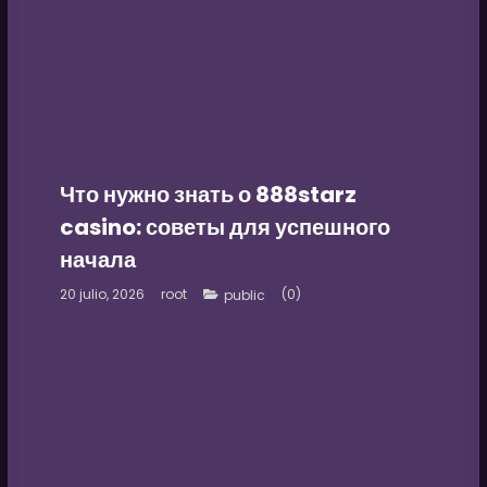
Что нужно знать о 888starz
casino: советы для успешного
начала
20 julio, 2026
root
(0)
public