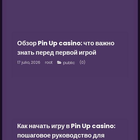
Обзор Pin Up casino: что важно
знать перед первой игрой
17 julio, 2026
root
(0)
public
Как начать игру в Pin Up casino:
пошаговое руководство для