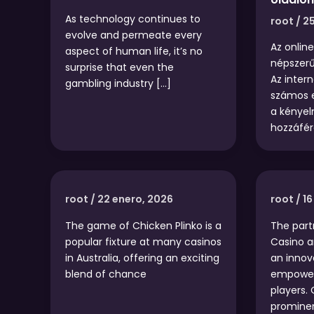
As technology continues to
root
/
25
evolve and permeate every
Az online
aspect of human life, it’s no
népszer
surprise that even the
Az inter
gambling industry […]
számos 
a kényel
hozzáfér
root
/
22 enero, 2026
root
/
16
The game of Chicken Plinko is a
The par
popular fixture at many casinos
Casino a
in Australia, offering an exciting
an innov
blend of chance
empoweri
players.
promine