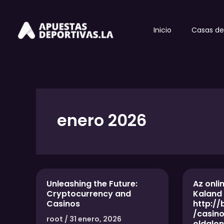
Ir
al
contenido
Inicio
Casas de
enero 2026
Unleashing the Future:
Az onli
Cryptocurrency and
Kaland
Casinos
http://
/casin
root
/
31 enero, 2026
oldalo