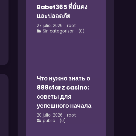
Babet365 ที่มั่นคง
และปลอดภัย
27 julio, 2026
root
Sin categorizar
(0)
Что нужно знать о
888starz casino:
советы для
успешного начала
z
20 julio, 2026
root
public
(0)