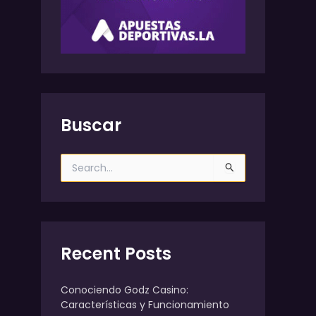
Buscar
B
u
s
c
a
r
Recent Posts
p
o
r
Conociendo Godz Casino:
:
Características y Funcionamiento