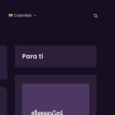
Buscar
Colombia
Para tí
สล็อตออนไลน์