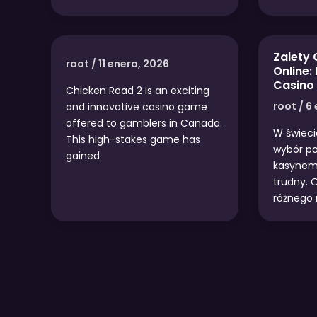
Zalety 
root
/
11 enero, 2026
Online:
Casino
Chicken Road 2 is an exciting
root
/
6 
and innovative casino game
offered to gamblers in Canada.
W świeci
This high-stakes game has
wybór p
gained
kasynem 
trudny. 
różnego 