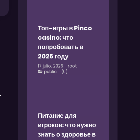
Топ-игры в Pinco
casino: что
попробовать в
2026 году
17 julio, 2026
root
public
(0)
→
Питание для
игроков: что нужно
знать о здоровье в