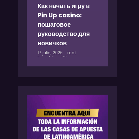
Как начать игру в
Pin Up casino:
пошаговое
руководство для
новичков
17 julio, 2026
root
public
(0)