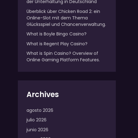
der Unterhaltung in Deutschland
Überblick über Chicken Road 2: ein
Online-Slot mit dem Thema
Glücksspiel und Chancenverwaltung.
What is Boyle Bingo Casino?
What is Regent Play Casino?
What is Spin Casino? Overview of
Online Gaming Platform Features.
Archives
agosto 2026
julio 2026
junio 2026