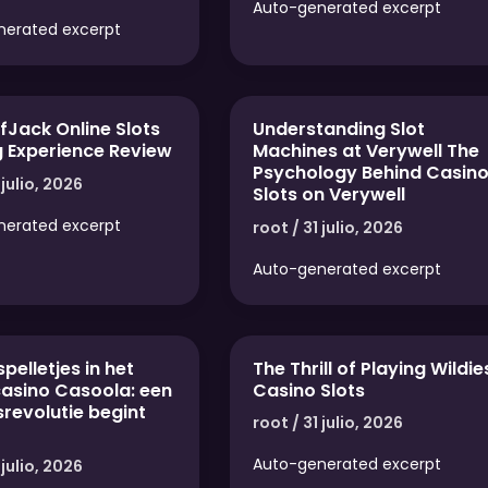
Auto-generated excerpt
nerated excerpt
Jack Online Slots
Understanding Slot
 Experience Review
Machines at Verywell The
Psychology Behind Casin
 julio, 2026
Slots on Verywell
nerated excerpt
root
/
31 julio, 2026
Auto-generated excerpt
pelletjes in het
The Thrill of Playing Wildie
casino Casoola: een
Casino Slots
revolutie begint
root
/
31 julio, 2026
Auto-generated excerpt
 julio, 2026