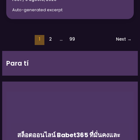
Auto-generated excerpt
1
2
…
99
Next
→
Para tí
สล็อตออนไลน์ Babet365 ที่มั่นคงและ