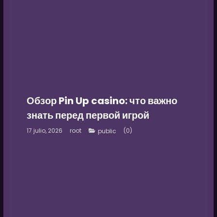
Обзор Pin Up casino: что важно
знать перед первой игрой
17 julio, 2026
root
(0)
public