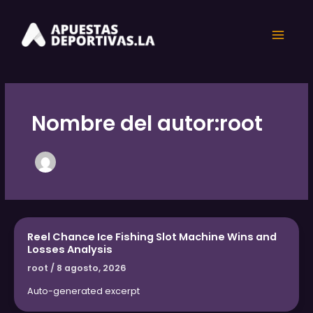
Ir
Post
Main
al
pagination
contenido
Menu
Nombre del autor:root
Reel Chance Ice Fishing Slot Machine Wins and
Losses Analysis
root
/
8 agosto, 2026
Auto-generated excerpt