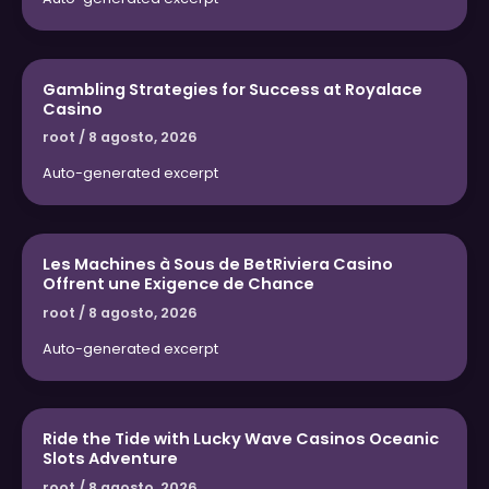
Gambling Strategies for Success at Royalace
Casino
root
/
8 agosto, 2026
Auto-generated excerpt
Les Machines à Sous de BetRiviera Casino
Offrent une Exigence de Chance
root
/
8 agosto, 2026
Auto-generated excerpt
Ride the Tide with Lucky Wave Casinos Oceanic
Slots Adventure
root
/
8 agosto, 2026