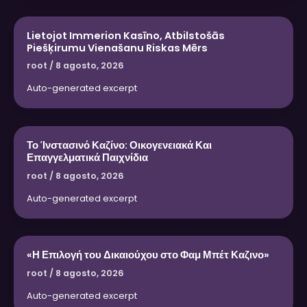
Lietojot Immerion Kasīno, Atbilstošās
Piešķirumu Vienašanu Riskas Mērs
root
/
8 agosto, 2026
Auto-generated excerpt
Το Ίνστασινό Καζίνο: Οικογενειακά Και
Επαγγελματικά Παιχνίδια
root
/
8 agosto, 2026
Auto-generated excerpt
«Η Επιλογή του Δικαιούχου στο Φαμ Μπέτ Καζινο»
root
/
8 agosto, 2026
Auto-generated excerpt