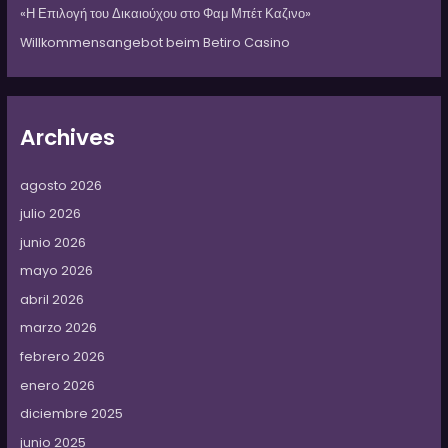
«Η Επιλογή του Δικαιούχου στο Φαμ Μπέτ Καζινο»
Willkommensangebot beim Betiro Casino
Archives
agosto 2026
julio 2026
junio 2026
mayo 2026
abril 2026
marzo 2026
febrero 2026
enero 2026
diciembre 2025
junio 2025