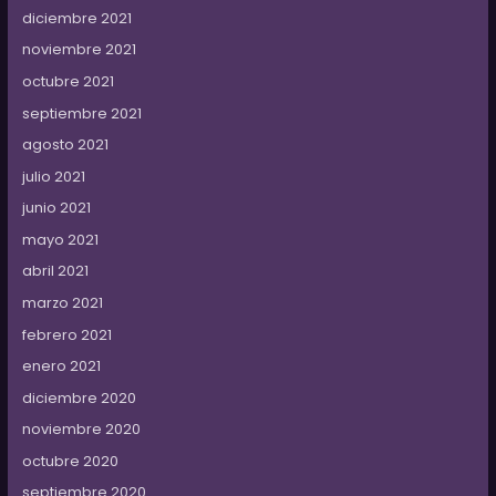
diciembre 2021
noviembre 2021
octubre 2021
septiembre 2021
agosto 2021
julio 2021
junio 2021
mayo 2021
abril 2021
marzo 2021
febrero 2021
enero 2021
diciembre 2020
noviembre 2020
octubre 2020
septiembre 2020