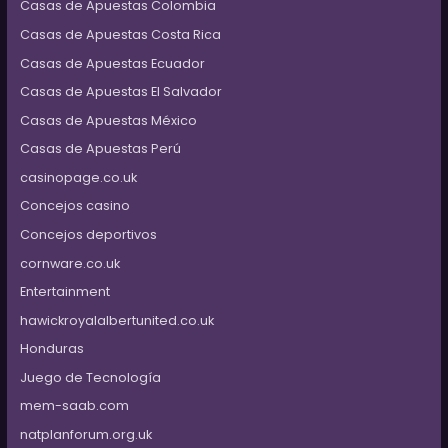
Casas de Apuestas Colombia
Casas de Apuestas Costa Rica
Casas de Apuestas Ecuador
Casas de Apuestas El Salvador
Casas de Apuestas México
Casas de Apuestas Perú
casinopage.co.uk
Concejos casino
Concejos deportivos
cornware.co.uk
Entertainment
hawickroyalalbertunited.co.uk
Honduras
Juego de Tecnología
mem-saab.com
natplanforum.org.uk