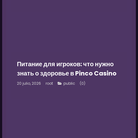
Питание для игроков: что нужно
знать о здоровье в Pinco Casino
20 julio, 2026
root
(0)
public