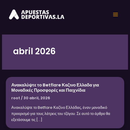
Ir
Main
al
contenido
Menu
abril 2026
Ανακαλύψτε το Betflare Καζινο Ελλαδα για
Μοναδικές Προσφορές και Παιχνίδια
root
/
30 abril, 2026
Ανακαλύψτε το Betflare Καζίνο Ελλάδας, έναν μοναδικό
προορισμό για τους λάτρεις του τζόγου. Σε αυτό το άρθρο θα
εξετάσουμε τις […]