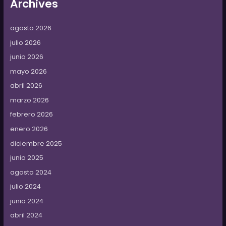
Archives
agosto 2026
julio 2026
junio 2026
mayo 2026
abril 2026
marzo 2026
febrero 2026
enero 2026
diciembre 2025
junio 2025
agosto 2024
julio 2024
junio 2024
abril 2024