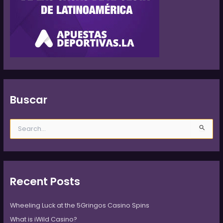
Buscar
B
u
s
c
a
r
Recent Posts
p
o
Wheeling Luck at the 5Gringos Casino Spins
r
:
What is iWild Casino?