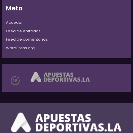
Meta
Acceder
Feed de entradas
Feed de comentarios
WordPress.org