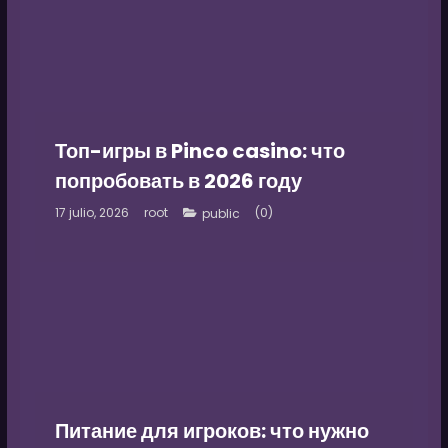
Топ-игры в Pinco casino: что
попробовать в 2026 году
17 julio, 2026
root
(0)
public
Питание для игроков: что нужно