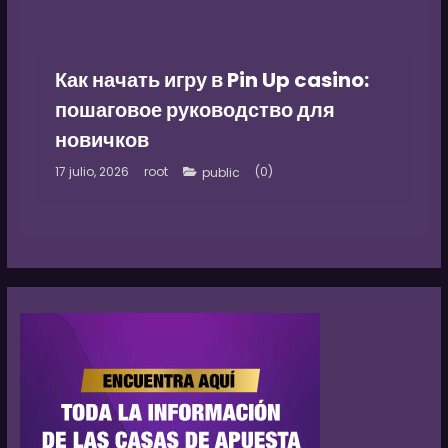
Как начать игру в Pin Up casino:
пошаговое руководство для
новичков
17 julio, 2026
root
(0)
public