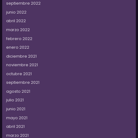
septiembre 2022
junio 2022
abril 2022
marzo 2022
febrero 2022
enero 2022
diciembre 2021
noviembre 2021
octubre 2021
septiembre 2021
agosto 2021
julio 2021
junio 2021
mayo 2021
abril 2021
marzo 2021