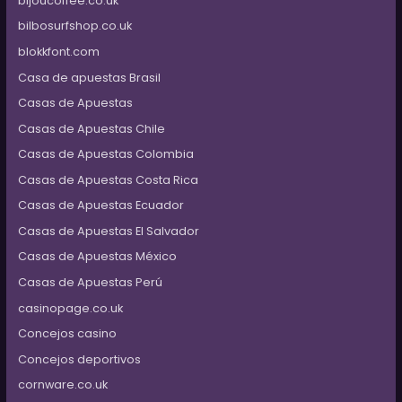
bijoucoffee.co.uk
bilbosurfshop.co.uk
blokkfont.com
Casa de apuestas Brasil
Casas de Apuestas
Casas de Apuestas Chile
Casas de Apuestas Colombia
Casas de Apuestas Costa Rica
Casas de Apuestas Ecuador
Casas de Apuestas El Salvador
Casas de Apuestas México
Casas de Apuestas Perú
casinopage.co.uk
Concejos casino
Concejos deportivos
cornware.co.uk