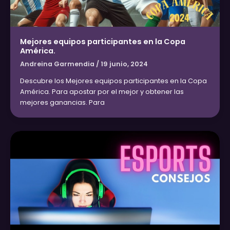
Mejores equipos participantes en la Copa
América.
Andreina Garmendia
/
19 junio, 2024
Descubre los Mejores equipos participantes en la Copa
América. Para apostar por el mejor y obtener las
mejores ganancias. Para