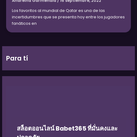
Andreina Garmendia
/
16 septiembre, 2022
Los favoritos al mundial de Qatar es una de las
incertidumbres que se presenta hoy entre los jugadores
fanáticos en
Para tí
สล็อตออนไลน์ Babet365 ที่มั่นคงและ