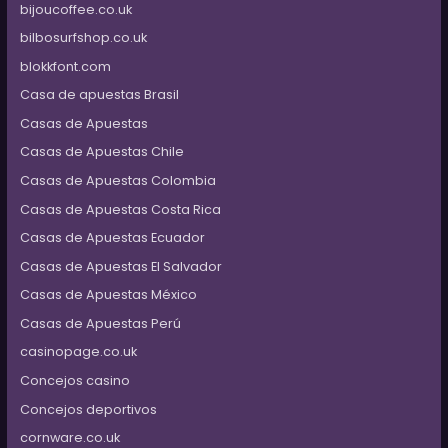
bijoucoffee.co.uk
bilbosurfshop.co.uk
blokkfont.com
Casa de apuestas Brasil
Casas de Apuestas
Casas de Apuestas Chile
Casas de Apuestas Colombia
Casas de Apuestas Costa Rica
Casas de Apuestas Ecuador
Casas de Apuestas El Salvador
Casas de Apuestas México
Casas de Apuestas Perú
casinopage.co.uk
Concejos casino
Concejos deportivos
cornware.co.uk