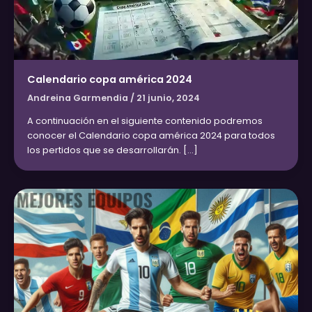
Calendario copa américa 2024
Andreina Garmendia
/
21 junio, 2024
A continuación en el siguiente contenido podremos
conocer el Calendario copa américa 2024 para todos
los pertidos que se desarrollarán. […]