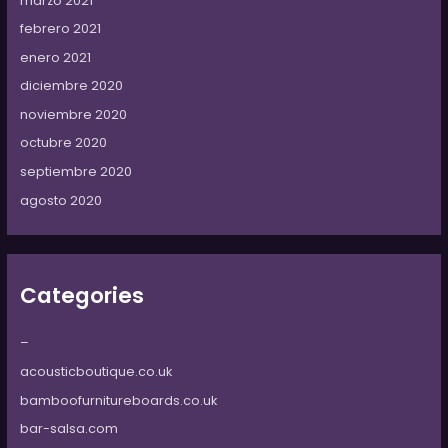
marzo 2021
febrero 2021
enero 2021
diciembre 2020
noviembre 2020
octubre 2020
septiembre 2020
agosto 2020
Categories
–
acousticboutique.co.uk
bamboofurnitureboards.co.uk
bar-salsa.com