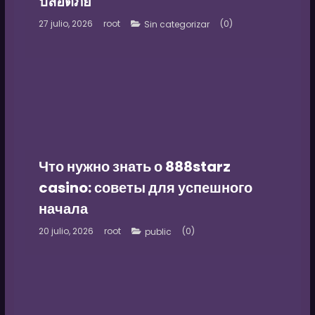
ปลอดภัย
27 julio, 2026
root
(0)
Sin categorizar
Что нужно знать о 888starz
casino: советы для успешного
начала
20 julio, 2026
root
(0)
public