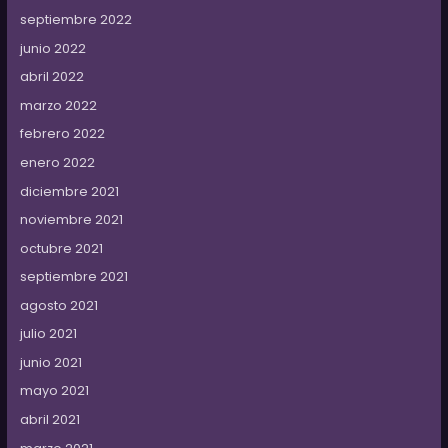
septiembre 2022
junio 2022
abril 2022
marzo 2022
febrero 2022
enero 2022
diciembre 2021
noviembre 2021
octubre 2021
septiembre 2021
agosto 2021
julio 2021
junio 2021
mayo 2021
abril 2021