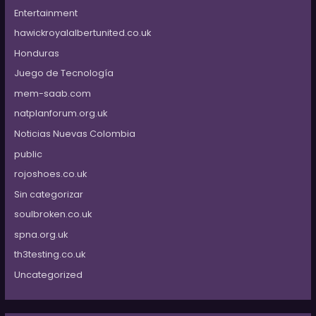
Entertainment
hawickroyalalbertunited.co.uk
Honduras
Juego de Tecnología
mem-saab.com
natplanforum.org.uk
Noticias Nuevas Colombia
public
rojoshoes.co.uk
Sin categorizar
soulbroken.co.uk
spna.org.uk
th3testing.co.uk
Uncategorized