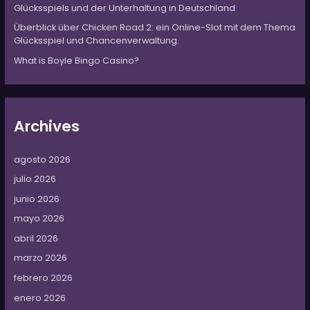
Glücksspiels und der Unterhaltung in Deutschland
Überblick über Chicken Road 2: ein Online-Slot mit dem Thema
Glücksspiel und Chancenverwaltung.
What is Boyle Bingo Casino?
Archives
agosto 2026
julio 2026
junio 2026
mayo 2026
abril 2026
marzo 2026
febrero 2026
enero 2026