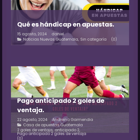
Qué es hándicap en apuestas.
15 agosto, 2024
daniel
(0)
Noticias Nuevas Guatemala
,
Sin categoría
Pago anticipado 2 goles de
ventaja.
22 agosto, 2024
Andreina Garmendia
Casa de apuestas Guatemala
2 goles de ventaja
,
anticipado 2
,
Pago anticipado 2 goles de ventaja
(0)