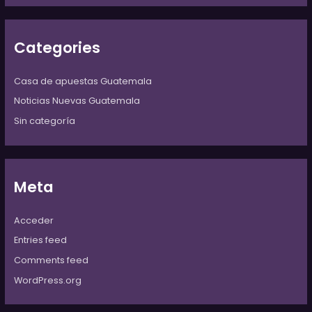
Categories
Casa de apuestas Guatemala
Noticias Nuevas Guatemala
Sin categoría
Meta
Acceder
Entries feed
Comments feed
WordPress.org