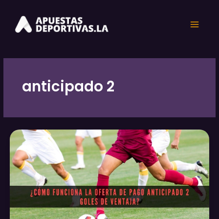
Skip
Main
to
content
Menu
anticipado 2