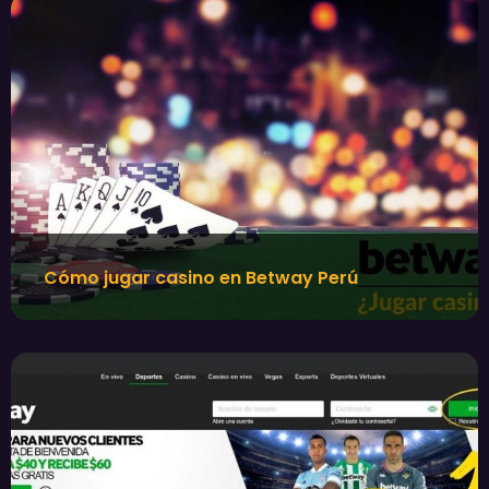
Cómo jugar casino en Betway Perú