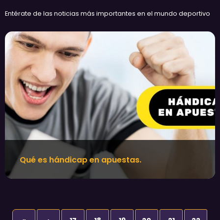
Entérate de las noticias más importantes en el mundo deportivo
Qué es hándicap en apuestas.