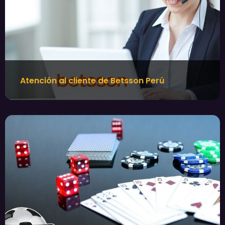
Atención al cliente de Betsson Perú