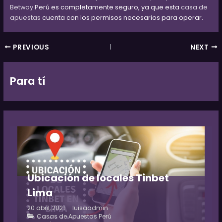
Betway
Perú es completamente seguro, ya que esta
casa de
apuestas
cuenta con los permisos necesarios para operar.
PREVIOUS
NEXT
Para tí
Ubicación de locales Tinbet
Lima
20 abril, 2021
luisaadmin
Casas de Apuestas Perú