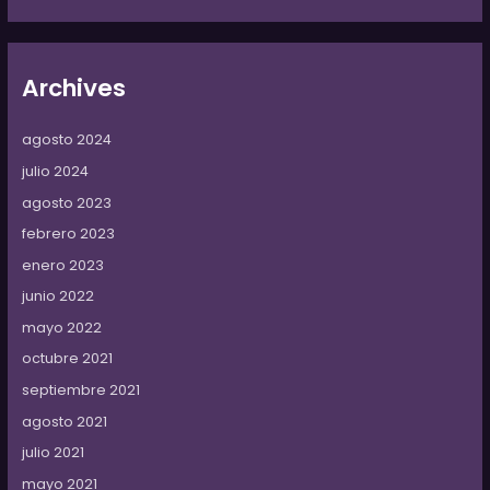
Archives
agosto 2024
julio 2024
agosto 2023
febrero 2023
enero 2023
junio 2022
mayo 2022
octubre 2021
septiembre 2021
agosto 2021
julio 2021
mayo 2021