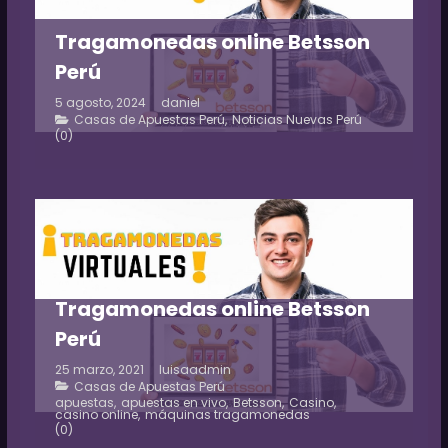
Tragamonedas online Betsson
Perú
5 agosto, 2024
daniel
Casas de Apuestas Perú
,
Noticias Nuevas Perú
(0)
Tragamonedas online Betsson
Perú
25 marzo, 2021
luisaadmin
Casas de Apuestas Perú
apuestas
,
apuestas en vivo
,
Betsson
,
Casino
,
casino online
,
máquinas tragamonedas
(0)