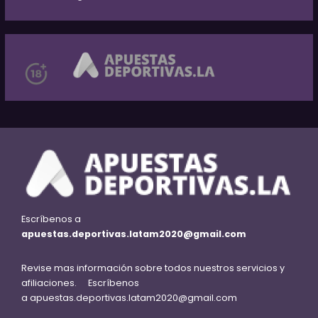
Escríbenos a
apuestas.deportivas.latam2020@gmail.com
Revise mas información sobre todos nuestros servicios y
afiliaciones. Escríbenos
a
apuestas.deportivas.latam2020@gmail.com