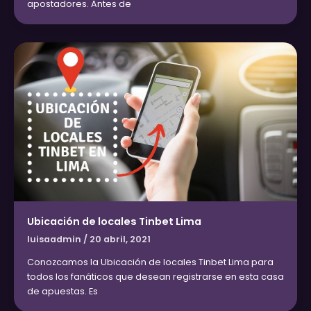
apostadores. Antes de
Ubicación de locales Tinbet Lima
luisaadmin
/
20 abril, 2021
Conozcamos la Ubicación de locales Tinbet Lima para
todos los fanáticos que desean registrarse en esta casa
de apuestas. Es