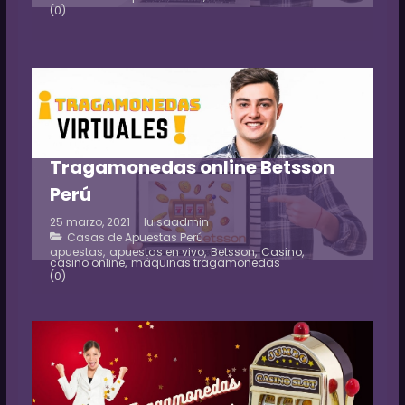
(0)
Tragamonedas online Betsson
Perú
25 marzo, 2021
luisaadmin
Casas de Apuestas Perú
apuestas
,
apuestas en vivo
,
Betsson
,
Casino
,
casino online
,
máquinas tragamonedas
(0)