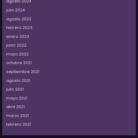
agosto 2024
julio 2024
agosto 2023
febrero 2023
enero 2023
junio 2022
mayo 2022
octubre 2021
septiembre 2021
agosto 2021
julio 2021
mayo 2021
abril 2021
marzo 2021
febrero 2021