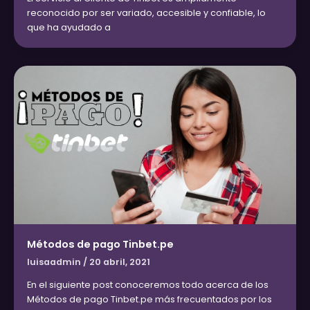
reconocido por ser variado, accesible y confiable, lo
que ha ayudado a
Métodos de pago Tinbet.pe
luisaadmin
/
20 abril, 2021
En el siguiente post conoceremos todo acerca de los
Métodos de pago Tinbet.pe más frecuentados por los