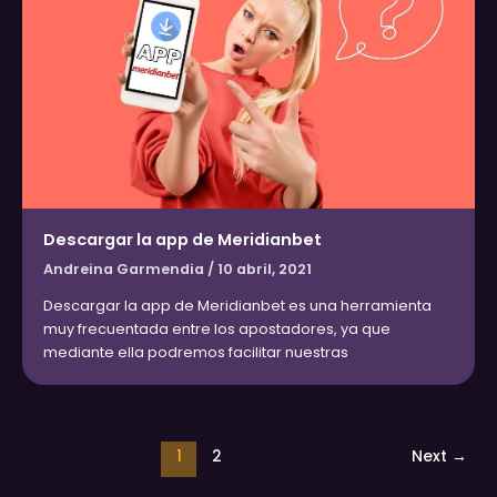
Descargar la app de Meridianbet
Andreina Garmendia
/
10 abril, 2021
Descargar la app de Meridianbet es una herramienta
muy frecuentada entre los apostadores, ya que
mediante ella podremos facilitar nuestras
1
2
Next
→