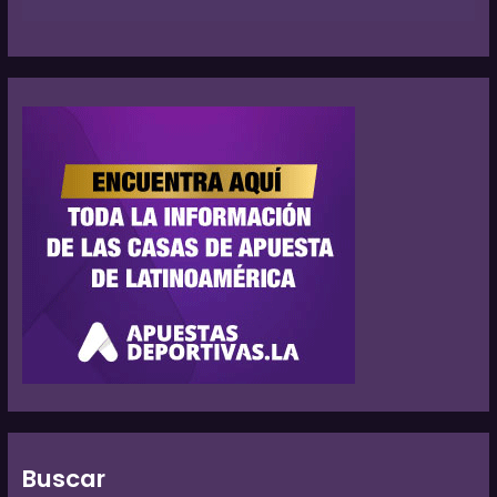
Buscar