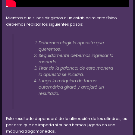
Mientras que si nos dirigimos a un establecimiento físico
debemos realizar los siguientes pasos:
Debemos elegir la apuesta que
queremos.
Seguidamente debemos ingresar la
moneda.
Tirar de la palanca, de esta manera
la apuesta se iniciará.
Luego la máquina de forma
automática girará y arrojará un
resultado.
Este resultado dependerá de la alineación de los cilindros, es
por esto que no importa si nunca hemos jugado en una
máquina tragamonedas.