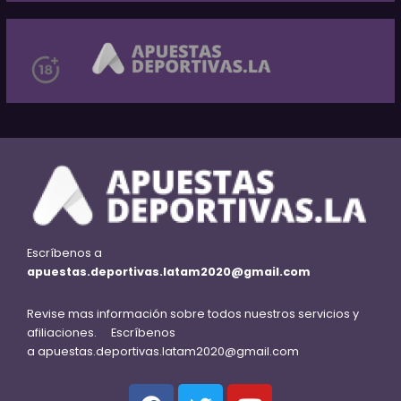
Escríbenos a
apuestas.deportivas.latam2020@gmail.com
Revise mas información sobre todos nuestros servicios y
afiliaciones. Escríbenos
a
apuestas.deportivas.latam2020@gmail.com
F
T
Y