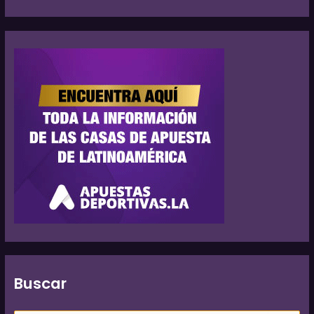
Buscar