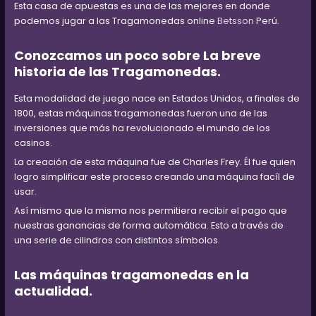
Esta casa de apuestas es una de las mejores en donde
podemos jugar a las Tragamonedas online
Betsson
Perú.
Conozcamos un poco sobre La breve
historia de las Tragamonedas.
Esta modalidad de juego nace en Estados Unidos, a finales de
1800, estas máquinas tragamonedas fueron una de las
inversiones que más ha revolucionado el mundo de los
casinos.
La creación de esta máquina fue de Charles Frey. Él fue quien
logro simplificar este proceso creando una máquina facíl de
usar.
Así mismo que la misma nos permitiera recibir el pago que
nuestras ganancias de forma automática. Esto a través de
una serie de cilindros con distintos símbolos.
Las máquinas tragamonedas en la
actualidad.