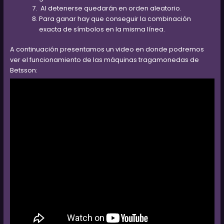
Al detenerse quedarán en orden aleatorio.
Para ganar hay que conseguir la combinación
exacta de símbolos en la misma línea.
A continuación presentamos un video en donde podremos
ver el funcionamiento de las máquinas tragamonedas de
Betsson: