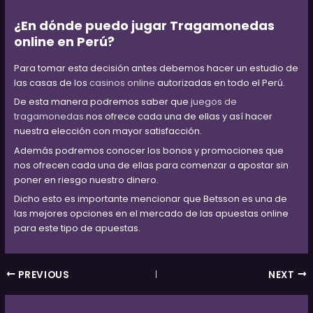
¿En dónde puedo jugar Tragamonedas
online en Perú?
Para tomar esta decisión antes debemos hacer un estudio de
las casas de los
casinos online
autorizadas en todo el Perú.
De esta manera podremos saber que
juegos de
tragamonedas
nos ofrece cada una de ellas y así hacer
nuestra elección con mayor satisfacción.
Además podremos conocer los bonos y promociones que
nos ofrecen cada una de ellas para comenzar a apostar sin
poner en riesgo nuestro dinero.
Dicho esto es importante mencionar que Betsson es una de
las mejores opciones en el mercado de las apuestas online
para este tipo de apuestas.
PREVIOUS
NEXT