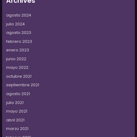
Archives
agosto 2024
julio 2024
agosto 2023
febrero 2023
enero 2023
junio 2022
mayo 2022
octubre 2021
septiembre 2021
agosto 2021
julio 2021
mayo 2021
abril 2021
marzo 2021