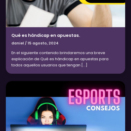
Qué es hándicap en apuestas.
daniel
/
15 agosto, 2024
En el siguiente contenido brindaremos una breve
explicación de Qué es hándicap en apuestas para
todos aquellos usuarios que tengan […]