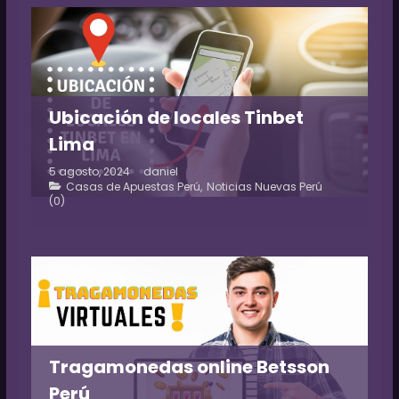
Ubicación de locales Tinbet
Lima
5 agosto, 2024
daniel
Casas de Apuestas Perú
,
Noticias Nuevas Perú
(0)
Tragamonedas online Betsson
Perú