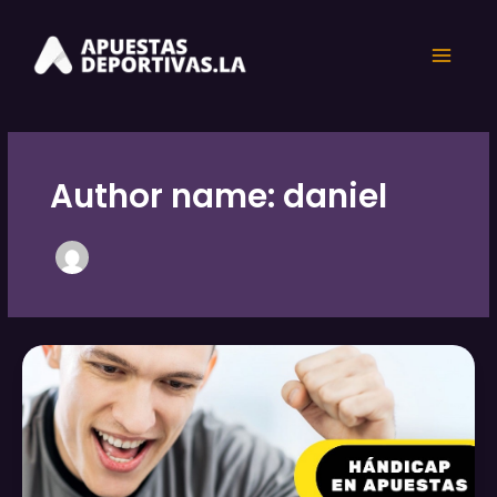
Skip
Post
Main
to
pagination
content
Menu
Author name: daniel