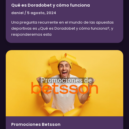
Qué es Doradobet y cómo funciona
daniel
/
5 agosto, 2024
Una pregunta recurrente en el mundo de las apuestas
deportivas es ¿Qué es Doradobet y cómo funciona?, y
responderemos esta
Promociones Betsson