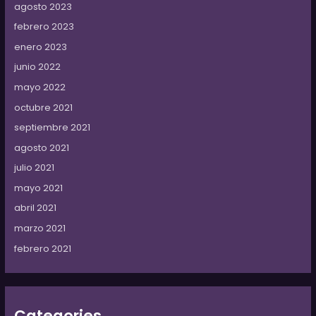
agosto 2023
febrero 2023
enero 2023
junio 2022
mayo 2022
octubre 2021
septiembre 2021
agosto 2021
julio 2021
mayo 2021
abril 2021
marzo 2021
febrero 2021
Categories