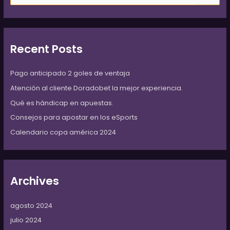
e
a
r
c
h
Recent Posts
f
o
Pago anticipado 2 goles de ventaja
r
:
Atención al cliente Doradobet la mejor experiencia.
Qué es hándicap en apuestas.
Consejos para apostar en los eSports
Calendario copa américa 2024
Archives
agosto 2024
julio 2024