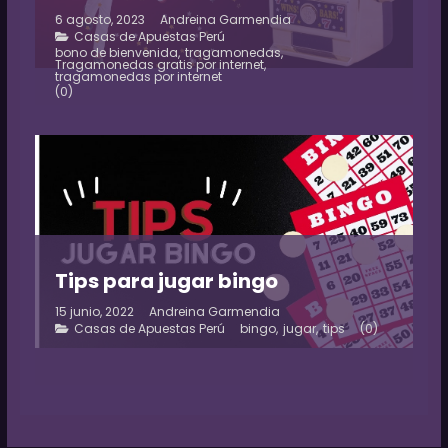
6 agosto, 2023
Andreina Garmendia
Casas de Apuestas Perú
bono de bienvenida
,
tragamonedas
,
Tragamonedas gratis por internet
,
tragamonedas por internet
(0)
Tips para jugar bingo
15 junio, 2022
Andreina Garmendia
bingo
,
jugar
,
tips
(0)
Casas de Apuestas Perú