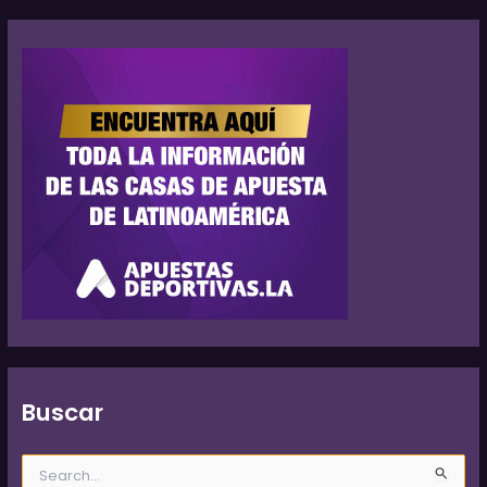
Buscar
S