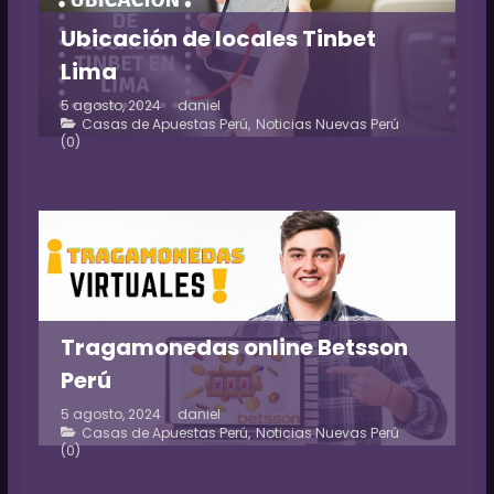
Ubicación de locales Tinbet
Lima
5 agosto, 2024
daniel
Casas de Apuestas Perú
,
Noticias Nuevas Perú
(0)
Tragamonedas online Betsson
Perú
5 agosto, 2024
daniel
Casas de Apuestas Perú
,
Noticias Nuevas Perú
(0)