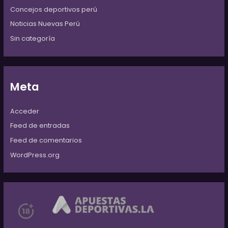
Concejos deportivos perú
Noticias Nuevas Perú
Sin categoría
Meta
Acceder
Feed de entradas
Feed de comentarios
WordPress.org