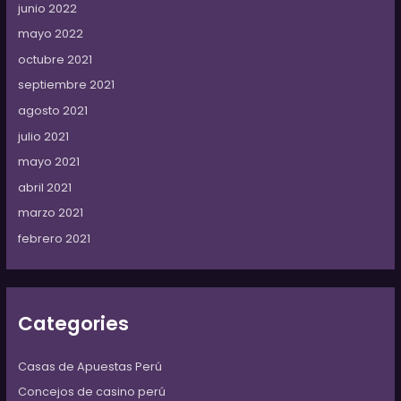
junio 2022
mayo 2022
octubre 2021
septiembre 2021
agosto 2021
julio 2021
mayo 2021
abril 2021
marzo 2021
febrero 2021
Categories
Casas de Apuestas Perú
Concejos de casino perú