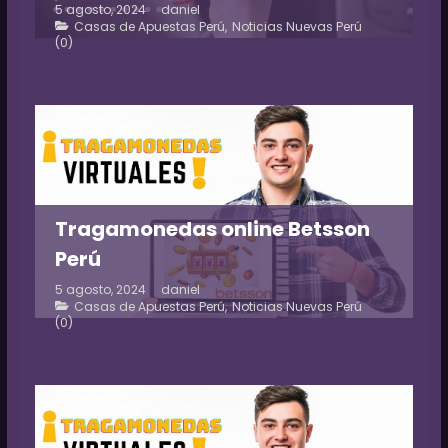
5 agosto, 2024
daniel
Casas de Apuestas Perú
,
Noticias Nuevas Perú
(0)
Tragamonedas online Betsson
Perú
5 agosto, 2024
daniel
Casas de Apuestas Perú
,
Noticias Nuevas Perú
(0)