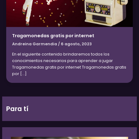
Tragamonedas gratis por internet
Andreina Garmendia
/
6 agosto, 2023
En el siguiente contenido brindaremos todos los
conocimientos necesarios para aprender a jugar
Tragamonedas gratis por internet Tragamonedas gratis
por […]
Para tí