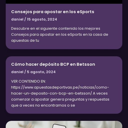
Consejos para apostar en los eSports
daniel
/
15 agosto, 2024
Descubre en el siguiente contenido los mejores
Consejos para apostar en los eSports en la casa de
apuestas de tu
Cómo hacer depósito BCP en Betsson
daniel
/
5 agosto, 2024
VER CONTENIDO EN:
https://www.apuestasdeportivas.pe/noticias/como-
hacer-un-deposito-con-bcp-en-betsson/ A veces
comenzar a apostar genera preguntas y respuestas
que a veces no encontramos o se