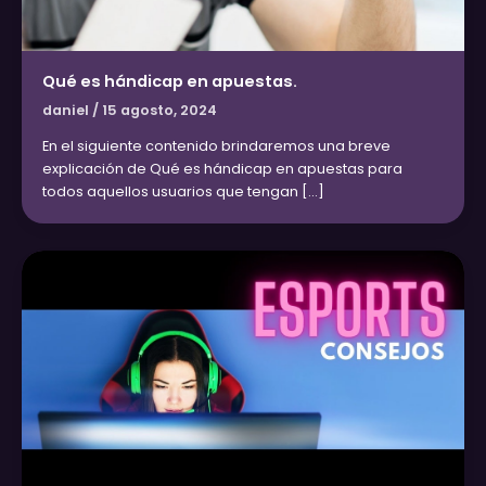
Qué es hándicap en apuestas.
daniel
/
15 agosto, 2024
En el siguiente contenido brindaremos una breve
explicación de Qué es hándicap en apuestas para
todos aquellos usuarios que tengan […]