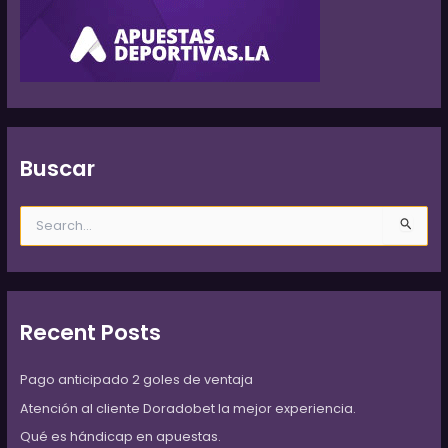
Buscar
S
e
a
r
c
h
Recent Posts
f
o
Pago anticipado 2 goles de ventaja
r
:
Atención al cliente Doradobet la mejor experiencia.
Qué es hándicap en apuestas.