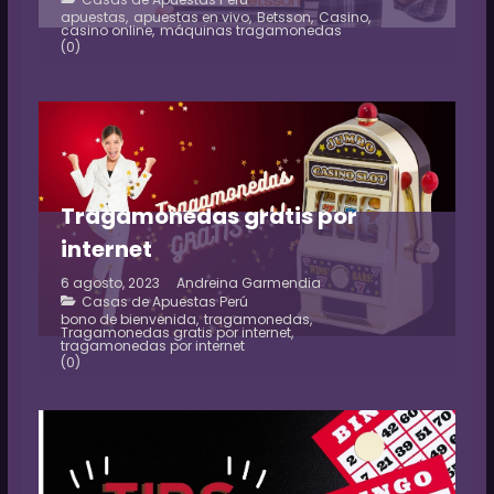
apuestas
,
apuestas en vivo
,
Betsson
,
Casino
,
casino online
,
máquinas tragamonedas
(0)
Tragamonedas gratis por
internet
6 agosto, 2023
Andreina Garmendia
Casas de Apuestas Perú
bono de bienvenida
,
tragamonedas
,
Tragamonedas gratis por internet
,
tragamonedas por internet
(0)