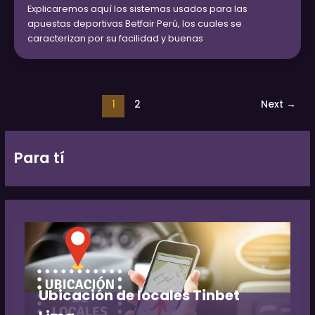
Explicaremos aquí los sistemas usados para las
apuestas deportivas Betfair Perú, los cuales se
caracterizan por su facilidad y buenas
1
2
Next
→
Para tí
Ubicación de locales Tinbet