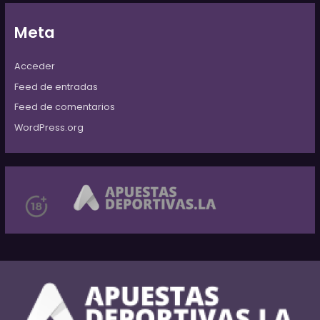
Meta
Acceder
Feed de entradas
Feed de comentarios
WordPress.org