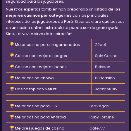
seguridad para los jugadores.
Nuestros expertos también han preparado un listado de
los
mejores casinos por categorías
con los principales
intereses de los jugadores de Perú. Si tienes claro qué buscas
en un casino online, esta tabla te puede ser de gran ayuda.
Sino, ¡tal vez te sirva de inspiración!
Mejor casino para tragamonedas
22bet
Casino con mejores pagos
Spin Casino
Casino con mejores bonos
Betsson
Mejor casino en vivo
888casino
Casino top con NetEnt
JackpotCity
Mejor casino para iOS
LeoVegas
Mejor casino para Android
Ruby Fortune
Mejores juegos de casino
Gate777