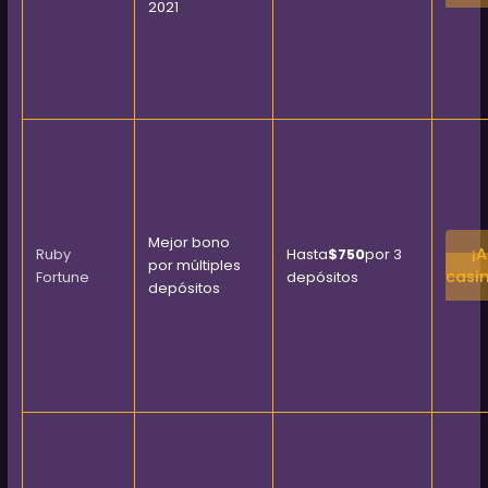
2021
Mejor bono
¡A
Ruby
Hasta
$750
por 3
por múltiples
casi
Fortune
depósitos
depósitos