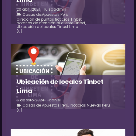
20 abril, 2021
luisaadmin
Casas de Apuestas Perú
dirección de puntos ficticios Tinbet
,
horarios de atención al cliente Tinbet
,
Ubicación de locales Tinbet Lima
(0)
Ubicación de locales Tinbet
Lima
5 agosto, 2024
daniel
Casas de Apuestas Perú
,
Noticias Nuevas Perú
(0)