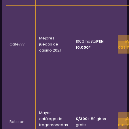
Mejores
¡A
100% hasta
PEN
Gate777
juegos de
casi
10,000*
casino 2021
Mayor
¡A
catálogo de
S/300
+ 50 giros
Betsson
casi
tragamonedas
gratis