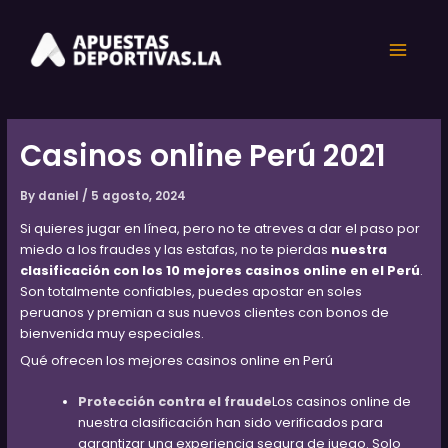
Skip
Post
Main
to
navigation
content
Menu
Casinos online Perú 2021
By
daniel
/
5 agosto, 2024
Si quieres jugar en línea, pero no te atreves a dar el paso por
miedo a los fraudes y las estafas, no te pierdas
nuestra
clasificación con los 10 mejores casinos online en el Perú
.
Son totalmente confiables, puedes apostar en soles
peruanos y premian a sus nuevos clientes con bonos de
bienvenida muy especiales.
Qué ofrecen los mejores casinos online en Perú
Protección contra el fraude
Los casinos online de
nuestra clasificación han sido verificados para
garantizar una experiencia segura de juego. Solo