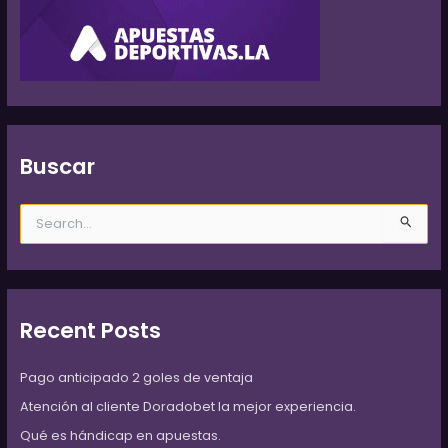
Buscar
S
e
a
r
c
h
Recent Posts
f
o
Pago anticipado 2 goles de ventaja
r
:
Atención al cliente Doradobet la mejor experiencia.
Qué es hándicap en apuestas.