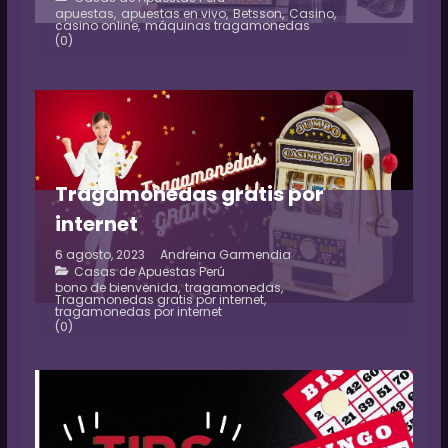
apuestas
,
apuestas en vivo
,
Betsson
,
Casino
,
casino online
,
máquinas tragamonedas
(0)
Tragamonedas gratis por
internet
6 agosto, 2023
Andreina Garmendia
Casas de Apuestas Perú
bono de bienvenida
,
tragamonedas
,
Tragamonedas gratis por internet
,
tragamonedas por internet
(0)