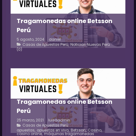
Tragamonedas online Betsson
Perú
5 agosto, 2024
daniel
Casas de Apuestas Perú
,
Noticias Nuevas Perú
(0)
Tragamonedas online Betsson
Perú
25 marzo, 2021
luisaadmin
Casas de Apuestas Perú
apuestas
,
apuestas en vivo
,
Betsson
,
Casino
,
casino online
,
máquinas tragamonedas