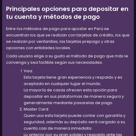
Principales opciones para depositar en
tu cuenta y métodos de pago
Entre los métodos de pago para apostar en Perú se
encuentran los que se realizan con tarjetas de crédito, los que
se realizan por ventanillas, las tarjetas prepago y otras
opciones con entidades locales.
Cada usuario elige a su gusto el método de pago que más le
convenga y sea factible según sus necesidades.
Visa:
Esta tarjeta tiene gran experiencia y respaldo y es
aceptada en cualquier lugar el mundo.
La mayoría de casas ofrecen esta opción para
depositar en sus plataformas de manera segura y
generalmente mediante pasarelas de pago.
Master Card:
Quien usa esta tarjeta puede contar con garantía y
seguridad, además su depósito será cargado a su
cuenta casi de manera inmediata:
Lo anterior por su gran solidez y respaldo ante las