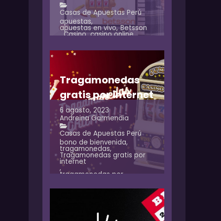
Casas de Apuestas Perú
apuestas
,
apuestas en vivo
,
Betsson
,
Casino
,
casino online
,
máquinas tragamonedas
(0)
Tragamonedas
gratis por internet
6 agosto, 2023
Andreina Garmendia
Casas de Apuestas Perú
bono de bienvenida
,
tragamonedas
,
Tragamonedas gratis por
internet
,
tragamonedas por
internet
(0)