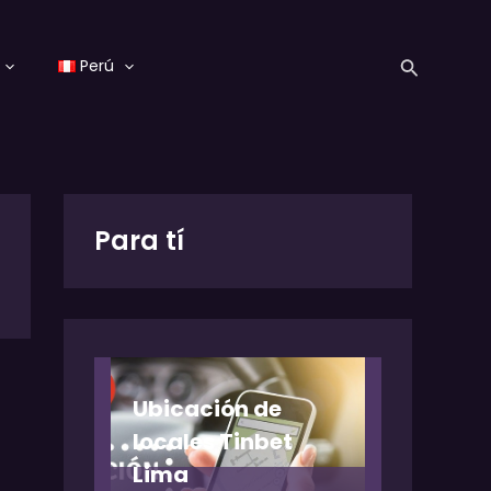
Search
Perú
Para tí
Ubicación de
locales Tinbet
Lima