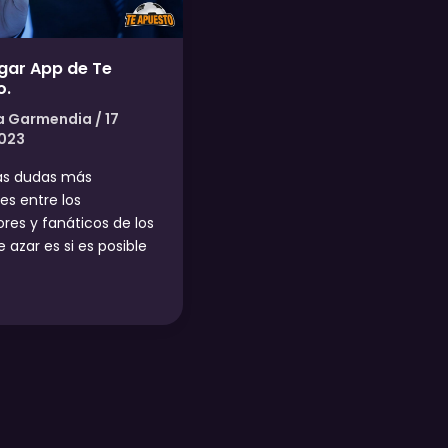
gar App de Te
o.
a Garmendia
/
17
2023
as dudas más
es entre los
res y fanáticos de los
 azar es si es posible