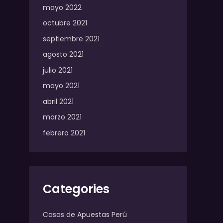
mayo 2022
octubre 2021
septiembre 2021
agosto 2021
julio 2021
mayo 2021
abril 2021
marzo 2021
febrero 2021
Categories
Casas de Apuestas Perú