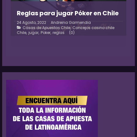
Reglas para jugar Póker en Chile
24 Agosto, 2022
Andreina Garmendia
Casas de Apuestas Chile
,
Concejos casino chile
Chile
,
jugar
,
Poker
,
reglas
(0)