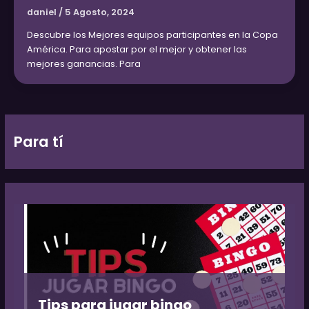
daniel
/
5 Agosto, 2024
Descubre los Mejores equipos participantes en la Copa
América. Para apostar por el mejor y obtener las
mejores ganancias. Para
Para tí
Tips para jugar bingo