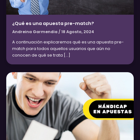
¿Qué es una apuesta pre-match?
Andreina Garmendia
/
18 Agosto, 2024
A continuación explicaremos qué es una apuesta pre-
match para todos aquellos usuarios que aún no
conocen de qué se trata […]