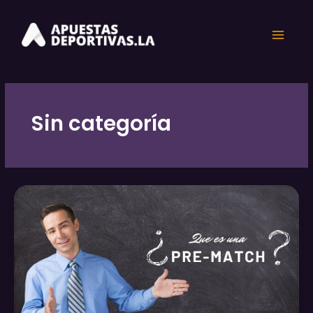
Skip
Main
to
content
Menu
Sin categoría