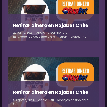
Retirar dinero en Rojabet Chile
22 Junio, 2021
Andreina Garmendia
retirar
,
Rojabet
(0)
Casas de Apuestas Chile
Retirar dinero en Rojabet Chile
5 Agosto, 2024
daniel
Concejos casino chile
(0)