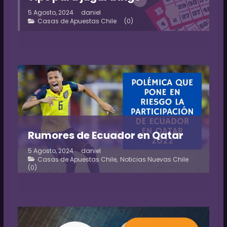
5 Agosto, 2024
daniel
(0)
Casas de Apuestas Chile
Rumores de Ecuador en Qatar
5 Agosto, 2024
daniel
Casas de Apuestas Chile
,
Noticias Nuevas Chile
(0)