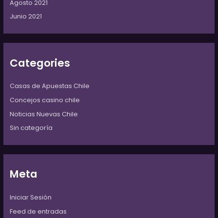
Agosto 2021
Junio 2021
Categories
Casas de Apuestas Chile
Concejos casino chile
Noticias Nuevas Chile
Sin categoría
Meta
Iniciar Sesión
Feed de entradas