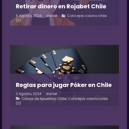
Retirar dinero en Rojabet Chile
5 Agosto, 2024
daniel
Concejos casino chile
(0)
Reglas para jugar Póker en Chile
2 Agosto, 2024
daniel
Casas de Apuestas Chile
,
Concejos casino chile
(0)