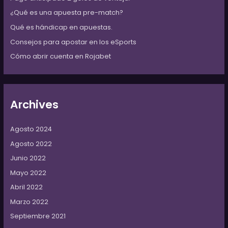
r
:
¿Qué es una apuesta pre-match?
Qué es hándicap en apuestas.
Consejos para apostar en los eSports
Cómo abrir cuenta en Rojabet
Archives
Agosto 2024
Agosto 2022
Junio 2022
Mayo 2022
Abril 2022
Marzo 2022
Septiembre 2021