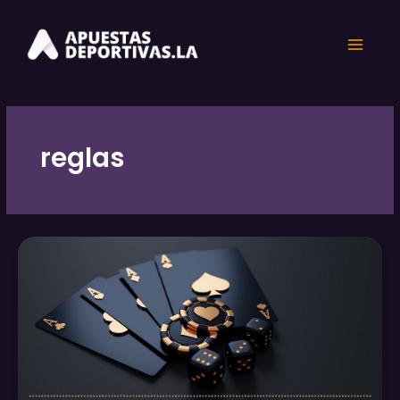
Skip
Main
to
content
Menu
reglas