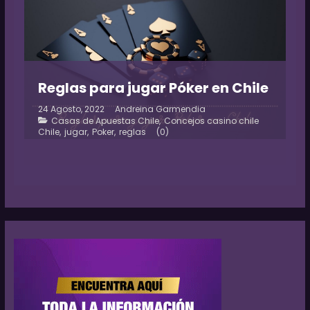
Reglas para jugar Póker en Chile
24 Agosto, 2022
Andreina Garmendia
Casas de Apuestas Chile
,
Concejos casino chile
Chile
,
jugar
,
Poker
,
reglas
(0)