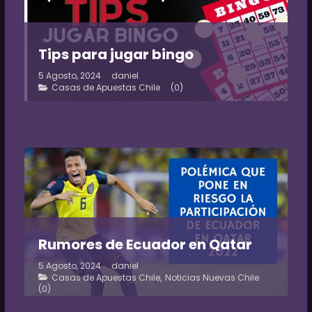
Tips para jugar bingo
5 Agosto, 2024
daniel
(0)
Casas de Apuestas Chile
Rumores de Ecuador en Qatar
5 Agosto, 2024
daniel
Casas de Apuestas Chile
,
Noticias Nuevas Chile
(0)