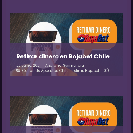
Retirar dinero en Rojabet Chile
22 Junio, 2021
Andreina Garmendia
retirar
,
Rojabet
(0)
Casas de Apuestas Chile