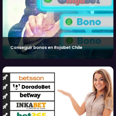
Conseguir bonos en Rojabet Chile