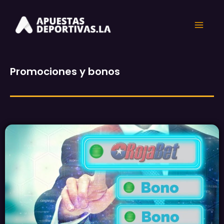
Skip
Main
to
content
Menu
Promociones y bonos