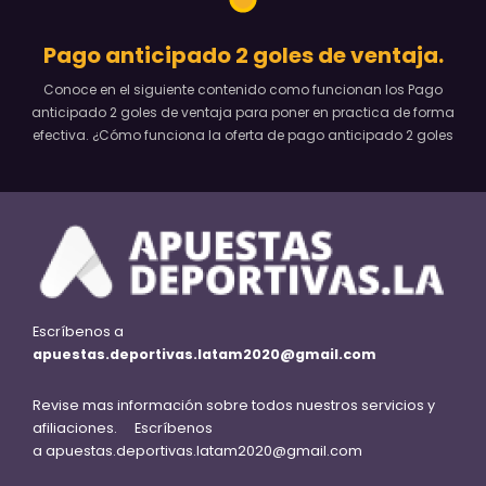
tidos Fútbol
ara ganar
n Qatar
2 goles de ventaja.
¿Qué es una apuesta pre-ma
Aplicacione
Consejos p
Consejos p
Pago antic
Combinac
Cómo dep
¿Qué es 
Apostar 
Cómo ab
Qué es 
Qué es 
Rumore
Tip
as inquietudes más
Cómo apostar Spor
e las apuestas cuando
frecuentes entre los
das sobre los Rumores
ialmente para conocer
 proporcionaremos
guiente contenido como funcionan los Pago
A continuación explicaremos qué es una a
A continuación debem
Siendo una de las ca
En el siguiente conte
En el siguiente cont
En el siguiente conte
El siguiente conteni
A continuación expl
Las casas de apues
Descubre en el sig
Descubre en el sig
A continuación c
A continuación e
Conoce en el sig
ra. En el siguiente
desean jugar en un
te acusación que pone
ganar en una apuesta
para ver partidos de
s de ventaja para poner en practica de forma
todos aquellos usuarios que aún no conoce
es hándicap en apues
es hándicap en apues
en Chile debemos con
de Ecuador en Qatar 
importantes, sin dud
encuentra relacion
las opciones de Com
todos aquellos usua
información sobre l
apostar en los eSpo
apostar en los eSpo
anticipado 2 goles
más allá del ganad
 Antes de comenzar es
ones gratuitas para
e país en
unciona la oferta de pago anticipado 2 goles
término en las apuestas. Ahora bien, debe
de casino. Combinaci
resultados. Antes de
Chile. En el siguien
término en las apue
desde cualquier lu
desde cualquier lu
efectiva. ¿Cómo fu
dudas sobre el fu
dudas sobre el fu
Fútbol en línea. E
comunes y prefe
en riesg
cue
s de
dis
t
Escríbenos a
apuestas.deportivas.latam2020@gmail.com
Revise mas información sobre todos nuestros servicios y
afiliaciones. Escríbenos
a
apuestas.deportivas.latam2020@gmail.com