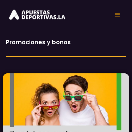
Ir
Main
al
contenido
Menu
Promociones y bonos