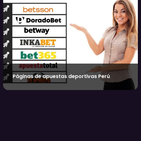
Páginas de apuestas deportivas Perú