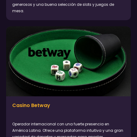
generosos y una buena selección de slots y juegos de
mesa.
Casino Betway
Operador internacional con una fuerte presencia en
América Latina. Ofrece una plataforma intuitiva y una gran
variedad de deportes y mercados para apostar.