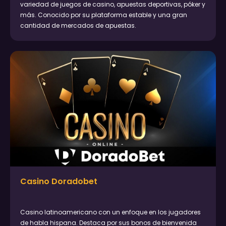
variedad de juegos de casino, apuestas deportivas, póker y
más. Conocido por su plataforma estable y una gran
cantidad de mercados de apuestas.
Casino Doradobet
Casino latinoamericano con un enfoque en los jugadores
de habla hispana. Destaca por sus bonos de bienvenida