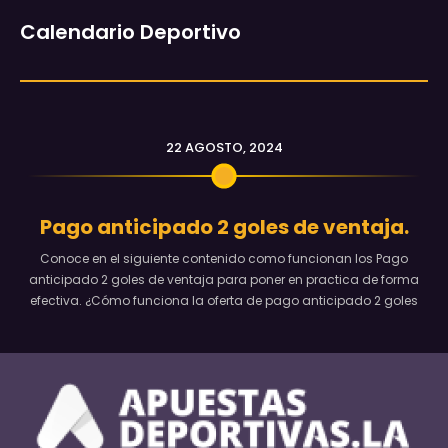
Calendario Deportivo
15 AGOSTO, 2024
ere México
bet México
de ventaja.
e México
Qué es hándicap en apuestas.
Cómo regis
Consejos p
Consejos p
Cómo regis
Cómo regi
Pago antic
Cómo regi
Cómo juga
Cómo apo
Métodos
Calenda
Calenda
Qué es 
xico 2021, no es tarea
Clasificar las mejore
tes características a
fácil, ya que hay un
uáles son los Métodos
s muy sencillo, pero
ra aprender Cómo
como funcionan los Pago
En el siguiente contenido brindaremos una breve explicación d
Lo primero que debem
Antes de apostar es 
En el siguiente conte
Antes de apostar d
Entender Cómo regis
Cómo jugar casino 
Cómo apostar en Ca
A continuación en 
A continuación en 
Descubre en el sig
Descubre en el sig
A continuación 
Conoce en el sig
 que cada
evaluar.
apuestas en esta casa
 paso instructivo que
ración debemos estar
poner en practica de forma
es hándicap en apuestas para todos aquellos usuarios que t
de pago Codere Méxic
frecuentes que se pued
es hándicap en apues
registrarse en Netbe
México, ya que para
más frecuencia entre
necesario, ya que p
apostar en los eSpo
apostar en los eSpo
anticipado 2 goles
Calendario copa a
Calendario copa a
en Caliente México
s confiable en donde
olo minutos. Antes de
de pago anticipado 2 goles
positivo.
dudas sobre el funcionamiento de este. ¿Qué es hándicap e
registrados. Codere
desarrollarán. En el
desarrollarán. En el
con una cuenta. En
nos permitirá realiz
desde cualquier lu
desde cualquier lu
efectiva. ¿Cómo fu
post presentarem
dudas sobre el fu
apuestas de
el sigui
debemos 