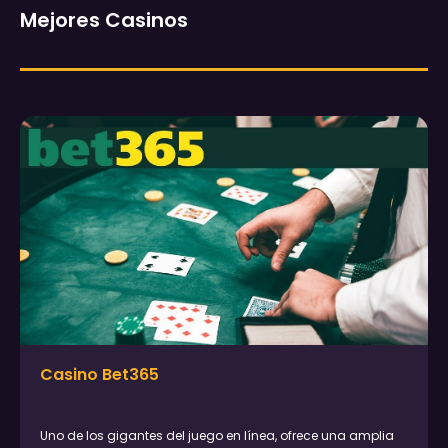
Mejores Casinos
Casino Bet365
Uno de los gigantes del juego en línea, ofrece una amplia