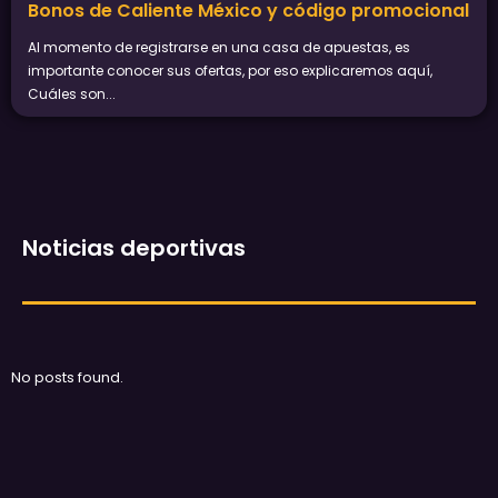
Bonos de Caliente México y código promocional
Al momento de registrarse en una casa de apuestas, es
importante conocer sus ofertas, por eso explicaremos aquí,
Cuáles son...
Noticias deportivas
No posts found.