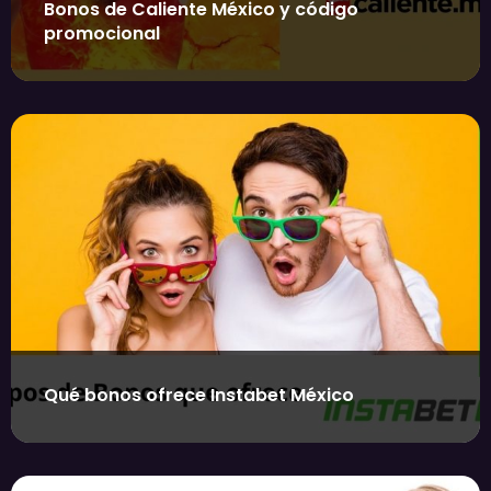
Bonos de Caliente México y código
promocional
Qué bonos ofrece Instabet México