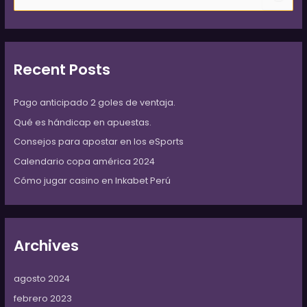
u
s
c
a
r
Recent Posts
:
Pago anticipado 2 goles de ventaja.
Qué es hándicap en apuestas.
Consejos para apostar en los eSports
Calendario copa américa 2024
Cómo jugar casino en Inkabet Perú
Archives
agosto 2024
febrero 2023