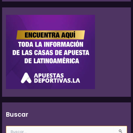
Buscar
B