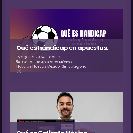
Qué es hándicap en apuestas.
15 agosto, 2024
daniel
Casas de Apuestas México
,
Noticias Nuevas México
,
Sin categoría
(0)