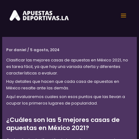
Ir
Navegación
Main
al
de
contenido
entradas
Menu
Por
daniel
/
5 agosto, 2024
Clasificar las mejores casas de apuestas en México 2021, no
es tarea fácil, ya que hay una variada oferta y diferentes
características a evaluar.
Hay detalles que hacen que cada casa de apuestas en
México resalte ante las demás.
Aquí evaluaremos cuales son esos puntos que las llevan a
ocupar los primeros lugares de popularidad.
¿Cuáles son las 5 mejores casas de
apuestas en México 2021?