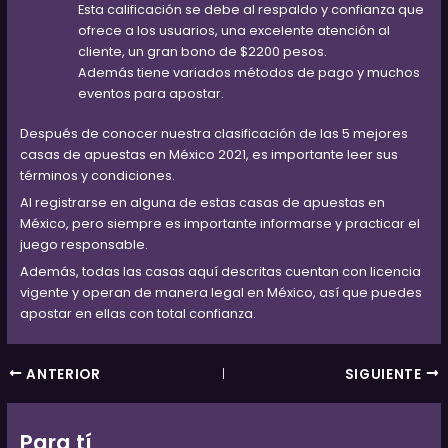
Esta calificación se debe al respaldo y confianza que
ofrece a los usuarios, una excelente atención al
cliente, un gran bono de $2200 pesos.
Además tiene variados métodos de pago y muchos
eventos para apostar.
Después de conocer nuestra clasificación de las 5 mejores
casas de apuestas en México 2021, es importante leer sus
términos y condiciones.
Al registrarse en alguna de estas casas de apuestas en
México, pero siempre es importante informarse y practicar el
juego responsable.
Además, todas las casas aquí descritas cuentan con licencia
vigente y operan de manera legal en México, así que puedes
apostar en ellas con total confianza.
ANTERIOR
SIGUIENTE
Para tí