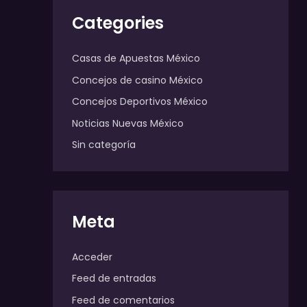
Categories
Casas de Apuestas México
Concejos de casino México
Concejos Deportivos México
Noticias Nuevas México
Sin categoría
Meta
Acceder
Feed de entradas
Feed de comentarios