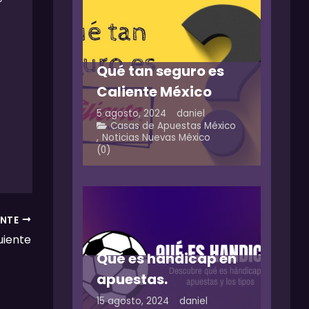
Qué tan seguro es
Caliente México
5 agosto, 2024
daniel
Casas de Apuestas México
,
Noticias Nuevas México
(0)
ENTE
uiente
Qué es hándicap en
apuestas.
15 agosto, 2024
daniel