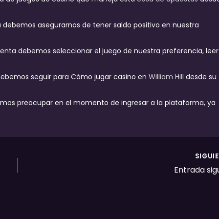
ia debemos asegurarnos de tener saldo positivo en nuestra
uenta debemos seleccionar el juego de nuestra preferencia, leer
 debemos seguir para Cómo jugar casino en
William Hill
desde su
mos preocupar en el momento de ingresar a la plataforma, ya
SIGUI
Entrada sig