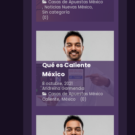
Casas de Apuestas México
,
Noticias Nuevas México
,
Sin categoría
(0)
Qué es Caliente
México
8 octubre, 2021
Andreina Garmendia
Casas de Apuestas México
Caliente
,
México
(0)