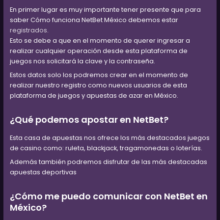
En primer lugar es muy importante tener presente que para
saber Cómo funciona NetBet México debemos estar
registrados
.
Esto se debe a que en el momento de querer ingresar a
realizar cualquier operación desde esta plataforma de
juegos nos solicitará la clave y la contraseña.
Estos datos solo los podremos crear en el momento de
realizar nuestro registro como nuevos usuarios de esta
plataforma de juegos y apuestas de azar en México.
¿Qué podemos apostar en NetBet?
Esta casa de apuestas nos ofrece los más destacados juegos
de casino como: ruleta, blackjack, tragamonedas o loterías.
Además también podremos disfrutar de las más destacadas
apuestas deportivas
¿Cómo me puedo comunicar con NetBet en
México?