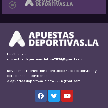
Escríbenos a
apuestas.deportivas.latam2020@gmail.com
Revise mas información sobre todos nuestros servicios y
afiliaciones. Escríbenos
a
apuestas.deportivas.latam2020@gmail.com
F
T
Y
a
w
o
c
i
u