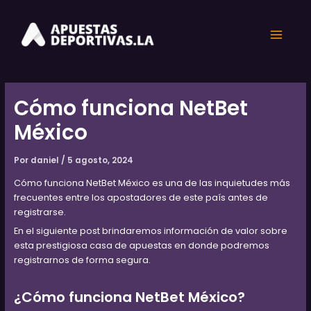
Ir
Navegación
Main
al
de
contenido
entradas
Menu
Cómo funciona NetBet
México
Por
daniel
/
5 agosto, 2024
Cómo funciona NetBet México es una de las inquietudes más
frecuentes entre los apostadores de este país antes de
registrarse.
En el siguiente post brindaremos información de valor sobre
esta prestigiosa casa de apuestas en donde podremos
registrarnos de forma segura.
¿Cómo funciona NetBet México?