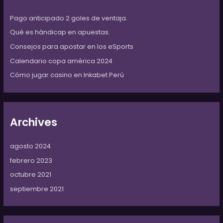
:
Pago anticipado 2 goles de ventaja.
Qué es hándicap en apuestas.
Consejos para apostar en los eSports
Calendario copa américa 2024
Cómo jugar casino en Inkabet Perú
Archives
agosto 2024
febrero 2023
octubre 2021
septiembre 2021