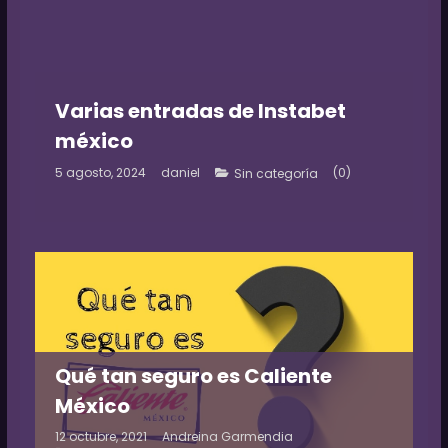
Varias entradas de Instabet
méxico
5 agosto, 2024
daniel
(0)
Sin categoría
Qué tan seguro es Caliente
México
12 octubre, 2021
Andreina Garmendia