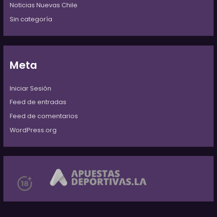
Noticias Nuevas Chile
Sin categoría
Meta
Iniciar Sesión
Feed de entradas
Feed de comentarios
WordPress.org