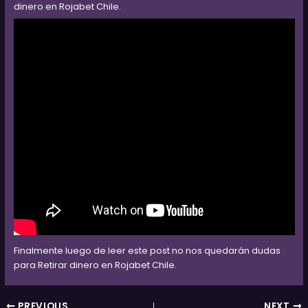
dinero en Rojabet Chile.
Finalmente luego de leer este post no nos quedarán dudas
para Retirar dinero en Rojabet Chile.
PREVIOUS
NEXT