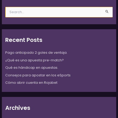
S
e
a
r
c
h
Recent Posts
f
o
Pago anticipado 2 goles de ventaja.
r
:
¿Qué es una apuesta pre-match?
Qué es hándicap en apuestas.
Consejos para apostar en los eSports
Cómo abrir cuenta en Rojabet
Archives