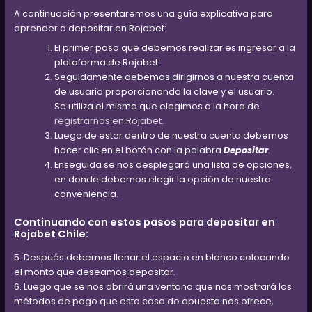
A continuación presentaremos una guía explicativa para
aprender a depositar en Rojabet:
El primer paso que debemos realizar es ingresar a la
plataforma de Rojabet.
Seguidamente debemos dirigirnos a nuestra cuenta
de usuario proporcionando la clave y el usuario.
Se utiliza el mismo que elegimos a la hora de
registrarnos en Rojabet
.
Luego de estar dentro de nuestra cuenta debemos
hacer clic en el botón con la palabra
Depositar
.
Enseguida se nos desplegará una lista de opciones,
en donde debemos elegir la opción de nuestra
conveniencia.
Continuando con estos pasos para depositar en
Rojabet Chile:
5. Después debemos llenar el espacio en blanco colocando
el monto que deseamos depositar.
6. Luego que se nos abrirá una ventana que nos mostrará los
métodos de pago que esta casa de apuesta nos ofrece,