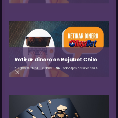
Retirar dinero en Rojabet Chile
5 Agosto, 2024
daniel
Concejos casino chile
(0)