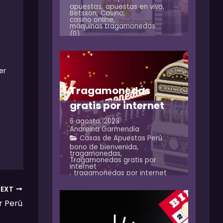
apuestas
,
apuestas en vivo
,
Betsson
,
Casino
,
casino online
,
máquinas tragamonedas
(0)
er
Tragamonedas
gratis por internet
6 agosto, 2023
Andreina Garmendia
Casas de Apuestas Perú
bono de bienvenida
,
tragamonedas
,
Tragamonedas gratis por
internet
,
tragamonedas por internet
(0)
NEXT
r Perú