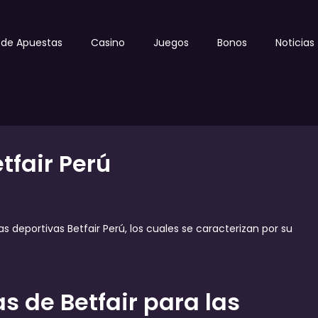
 de Apuestas
Casino
Juegos
Bonos
Noticias
tfair Perú
 deportivas Betfair Perú, los cuales se caracterizan por su
s de Betfair para las