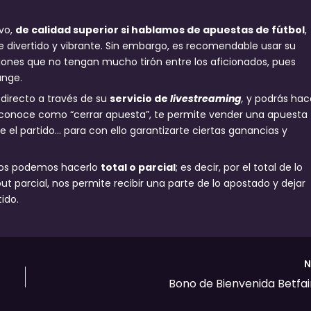
vo,
de calidad superior si hablamos de apuestas de fútbol
,
 divertido y vibrante. Sin embargo, es recomendable usar su
iones que no tengan mucho tirón entre los aficionados, pues
ange.
 directo a través de su
servicio de
livestreaming
,
y podrás hac
e conoce como “cerrar apuesta”, te permite vender una apuesta
el partido… para con ello garantizarte ciertas ganancias y
s podemos hacerlo
total o parcial
; es decir, por el total de lo
ut parcial, nos permite recibir una parte de lo apostado y dejar
ido.
Bono de Bienvenida Betfai