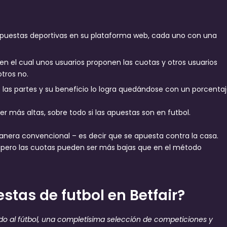
r apuestas deportivas en su plataforma web, cada uno con una
n el cual unos usuarios proponen las cuotas y otros usuarios
tros no.
 las partes y su beneficio lo logra quedándose con un porcenta
 más altas, sobre todo si las apuestas son en futbol.
nera convencional – es decir que se apuesta contra la casa.
 pero las cuotas pueden ser más bajas que en el método
tas de futbol en Betfair?
ado al fútbol, una completísima selección de competiciones y