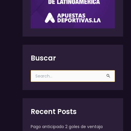
Buscar
S
e
a
r
c
h
Recent Posts
f
o
r
Pago anticipado 2 goles de ventaja
: