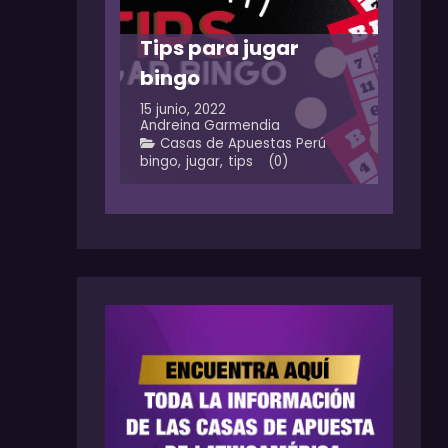
Tips para jugar
bingo
15 junio, 2022
Andreina Garmendia
Casas de Apuestas Perú
bingo
,
jugar
,
tips
(0)