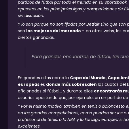
partidos de fútbol por todo el mundo en su Sportsbook,
apuestas en las principales ligas y competiciones de fú
sin discusión.
Y lo son porque no son fijadas por Betfair sino que son
son
las mejores del mercado
– en otras webs, las cu
ciertas ganancias.
Para grandes encuentros de fútbol, las cu
En grandes citas como la
Copa del Mundo, Copa Amé
europeas
es
donde más sobresalen
las cuotas del 
aficionados al fútbol… y durante ellos
encontrarás mu
usuarios apostando que, por ejemplo, en un partido de 
* Por el mismo motivo, también en tenis o baloncesto
en las grandes competiciones, como puedan ser los cua
profesional de tenis, o la NBA y la Euroliga europea si
excelentes.