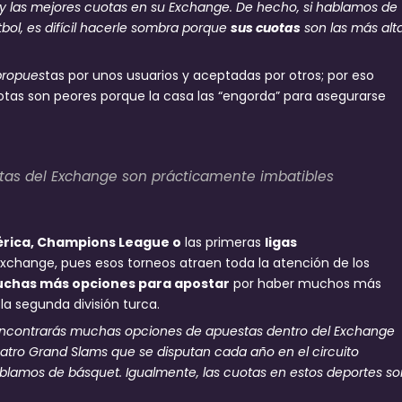
 y las mejores cuotas en su Exchange. De hecho, si hablamos de
tbol, es difícil hacerle sombra porque
sus cuotas
son las más alt
 propues
tas por unos usuarios y aceptadas por otros; por eso
otas son peores porque la casa las “engorda” para asegurarse
otas del Exchange son prácticamente imbatibles
rica, Champions League o
las primeras
ligas
Exchange, pues esos torneos atraen toda la atención de los
chas más opciones para apostar
por haber muchos más
la segunda división turca.
 encontrarás muchas opciones de apuestas dentro del Exchange
tro Grand Slams que se disputan cada año en el circuito
 hablamos de básquet. Igualmente, las cuotas en estos deportes so