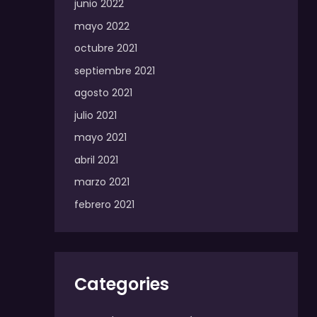
junio 2022
mayo 2022
octubre 2021
septiembre 2021
agosto 2021
julio 2021
mayo 2021
abril 2021
marzo 2021
febrero 2021
Categories