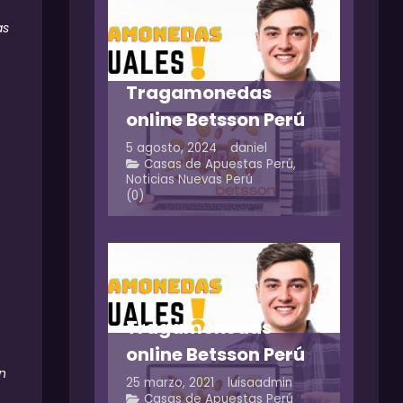
as
Tragamonedas
online Betsson Perú
5 agosto, 2024
daniel
Casas de Apuestas Perú
,
Noticias Nuevas Perú
(0)
Tragamonedas
online Betsson Perú
n
25 marzo, 2021
luisaadmin
Casas de Apuestas Perú