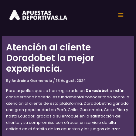
Skip
Post
Main
to
navigation
content
Menu
Atención al cliente
Doradobet la mejor
experiencia.
By
Andreina Garmendia
/
18 August, 2024
Para aquellos que se han registrado en
Doradobet
o están
considerando hacerlo, es fundamental conocer todo sobre la
atención al cliente de esta plataforma. Doradobet ha ganado
una gran popularidad en Perú, Chile, Guatemala, Costa Rica y
hasta Ecuador, gracias a su enfoque en la satisfacción del
cliente y su compromiso con ofrecer un servicio de alta
calidad en el ámbito de las apuestas y los juegos de azar.