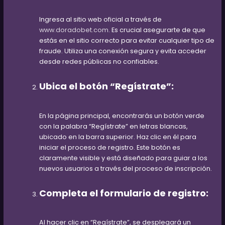
Ingresa al sitio web oficial a través de
www.doradobet.com
. Es crucial asegurarte de que
estás en el sitio correcto para evitar cualquier tipo de
fraude. Utiliza una conexión segura y evita acceder
desde redes públicas no confiables.
Ubica el botón “Regístrate”:
En la página principal, encontrarás un botón verde
con la palabra “Regístrate” en letras blancas,
ubicado en la barra superior. Haz clic en él para
iniciar el proceso de registro. Este botón es
claramente visible y está diseñado para guiar a los
nuevos usuarios a través del proceso de inscripción.
Completa el formulario de registro:
Al hacer clic en “Regístrate”, se desplegará un