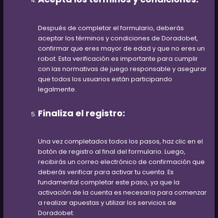
Después de completar el formulario, deberás
aceptar los términos y condiciones de Doradobet,
confirmar que eres mayor de edad y que no eres un
robot. Esta verificación es importante para cumplir
con las normativas de juego responsable y asegurar
que todos los usuarios están participando
legalmente.
Finaliza el registro:
Una vez completados todos los pasos, haz clic en el
botón de registro al final del formulario. Luego,
recibirás un correo electrónico de confirmación que
deberás verificar para activar tu cuenta. Es
fundamental completar este paso, ya que la
activación de la cuenta es necesaria para comenzar
a realizar apuestas y utilizar los servicios de
Doradobet.