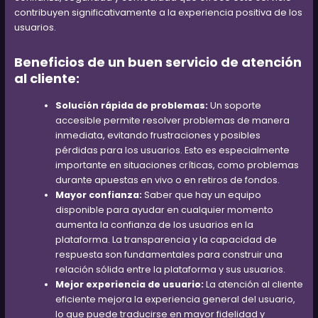
contribuyen significativamente a la experiencia positiva de los
usuarios.
Beneficios de un buen servicio de atención
al cliente:
Solución rápida de problemas:
Un soporte
accesible permite resolver problemas de manera
inmediata, evitando frustraciones y posibles
pérdidas para los usuarios. Esto es especialmente
importante en situaciones críticas, como problemas
durante apuestas en vivo o en retiros de fondos.
Mayor confianza:
Saber que hay un equipo
disponible para ayudar en cualquier momento
aumenta la confianza de los usuarios en la
plataforma. La transparencia y la capacidad de
respuesta son fundamentales para construir una
relación sólida entre la plataforma y sus usuarios.
Mejor experiencia de usuario:
La atención al cliente
eficiente mejora la experiencia general del usuario,
lo que puede traducirse en mayor fidelidad y