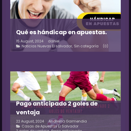
Qué es hándicap en apuestas.
15 August, 2024
daniel
(0)
Noticias Nuevas El salvador
,
Sin categoría
Pago anticipado 2 goles de
ventaja
22 August, 2024
Andreina Garmendia
Casas de Apuestas El Salvador
2 goles de ventaja
,
Pago anticipado
,