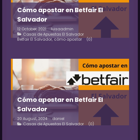
Cómo apostar en Betfair El
Salvador
12 October, 2021
luisaadmin
Casas de Apuestas El Salvador
Betfair El Salvador
,
cómo apostar
(0)
Cómo apostar en Betfair El
Salvador
20 August, 2024
daniel
(0)
Casas de Apuestas El Salvador