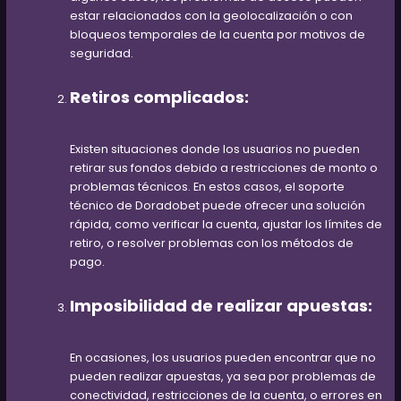
estar relacionados con la geolocalización o con
bloqueos temporales de la cuenta por motivos de
seguridad.
Retiros complicados:
Existen situaciones donde los usuarios no pueden
retirar sus fondos debido a restricciones de monto o
problemas técnicos. En estos casos, el soporte
técnico de Doradobet puede ofrecer una solución
rápida, como verificar la cuenta, ajustar los límites de
retiro, o resolver problemas con los métodos de
pago.
Imposibilidad de realizar apuestas:
En ocasiones, los usuarios pueden encontrar que no
pueden realizar apuestas, ya sea por problemas de
conectividad, restricciones de la cuenta, o errores en