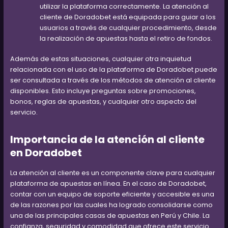
utilizar la plataforma correctamente. La atención al
cliente de Doradobet está equipada para guiar a los
usuarios a través de cualquier procedimiento, desde
la realización de apuestas hasta el retiro de fondos.
Además de estas situaciones, cualquier otra inquietud
relacionada con el uso de la plataforma de Doradobet puede
ser consultada a través de los métodos de atención al cliente
disponibles. Esto incluye preguntas sobre promociones,
bonos, reglas de apuestas, y cualquier otro aspecto del
servicio.
Importancia de la atención al cliente
en Doradobet
La atención al cliente es un componente clave para cualquier
plataforma de apuestas en línea. En el caso de Doradobet,
contar con un equipo de soporte eficiente y accesible es una
de las razones por las cuales ha logrado consolidarse como
una de las principales casas de apuestas en Perú y Chile. La
confianza, seguridad y comodidad que ofrece este servicio