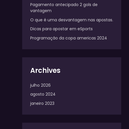
o
Pagamento antecipado 2 gols de
r
vantagem
:
O que é uma desvantagem nas apostas.
Dicas para apostar em eSports
Programação da copa americas 2024
Archives
julho 2026
agosto 2024
janeiro 2023