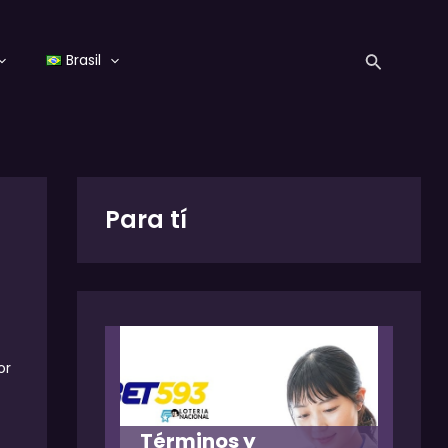
Pesquisa
Brasil
Para tí
or
Términos y