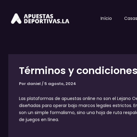
Ir
Post
para
navigation
o
Início
Casas
conteúdo
Términos y condicione
Por
daniel
/
5 agosto, 2024
Las plataformas de apuestas online no son el Lejano Oes
diseñadas para operar bajo marcos legales estrictos. E
son un simple formalismo, sino una hoja de ruta respa
de juegos en línea.