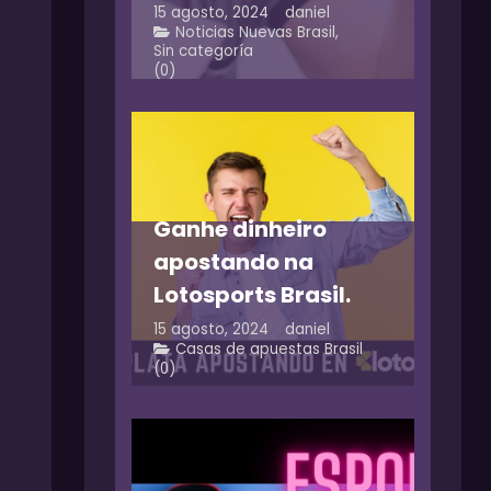
15 agosto, 2024
daniel
Noticias Nuevas Brasil
,
Sin categoría
(0)
Ganhe dinheiro
apostando na
Lotosports Brasil.
15 agosto, 2024
daniel
Casas de apuestas Brasil
(0)