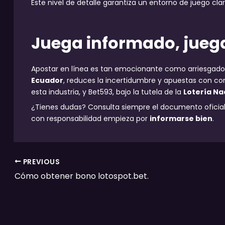
Este nivel de detalle garantiza un entorno de juego clar
Juega informado, jueg
Apostar en línea es tan emocionante como arriesgado.
Ecuador
, reduces la incertidumbre y apuestas con co
esta industria, y Bet593, bajo la tutela de la
Lotería Na
¿Tienes dudas? Consulta siempre el documento oficial e
con responsabilidad empieza por
informarse bien
.
PREVIOUS
Cómo obtener bono lotospot.bet.