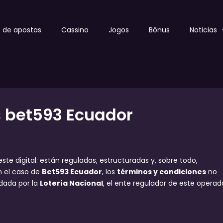
 de apostas
Cassino
Jogos
Bônus
Noticias
s bet593 Ecuador
te digital: están reguladas, estructuradas y, sobre todo,
n el caso de
Bet593 Ecuador
, los
términos y condiciones
no
ldada por la
Lotería Nacional
, el ente regulador de este operad