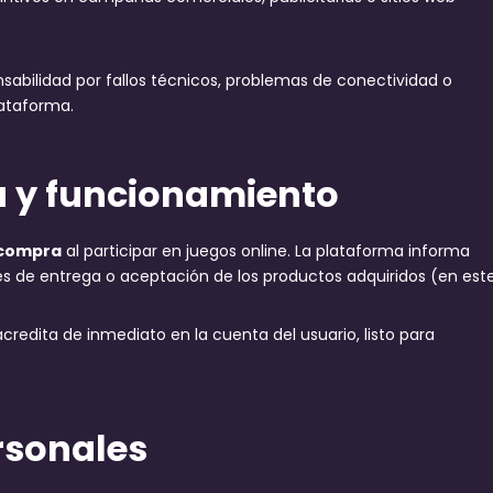
sabilidad por fallos técnicos, problemas de conectividad o
lataforma.
 y funcionamiento
 compra
al participar en juegos online. La plataforma informa
es de entrega o aceptación de los productos adquiridos (en est
credita de inmediato en la cuenta del usuario, listo para
rsonales