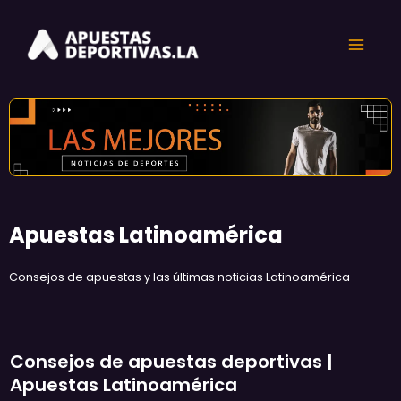
Ir
Main
al
contenido
Menu
Apuestas Latinoamérica
Consejos de apuestas y las últimas noticias Latinoamérica
Consejos de apuestas deportivas |
Apuestas Latinoamérica