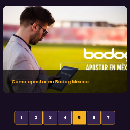
Cómo apostar en Bodog México
1
2
3
4
5
6
7