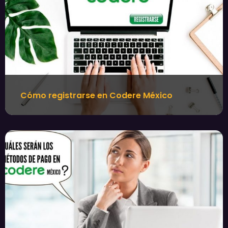
Cómo registrarse en Codere México