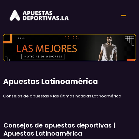
Ir
Main
al
contenido
Menu
Apuestas Latinoamérica
Consejos de apuestas y las últimas noticias Latinoamérica
Consejos de apuestas deportivas |
Apuestas Latinoamérica