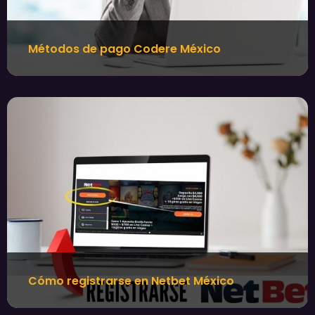
Métodos de pago Codere México
Cómo registrarse en Netbet México