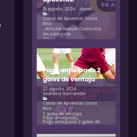
15 agosto, 2024
daniel
Casas de Apuestas Costa
Rica
a
,
Noticias Nuevas Costa rica
,
Sin categoría
(0)
Pago anticipado 2
goles de ventaja
22 agosto, 2024
Andreina Garmendia
Casas de Apuestas Costa
Rica
2 goles de ventaja
,
Pago anticipado
,
Pago anticipado 2 goles de
ventaja
(0)