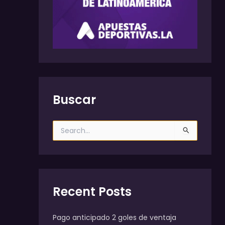
Buscar
B
u
s
c
a
r
Recent Posts
:
Pago anticipado 2 goles de ventaja