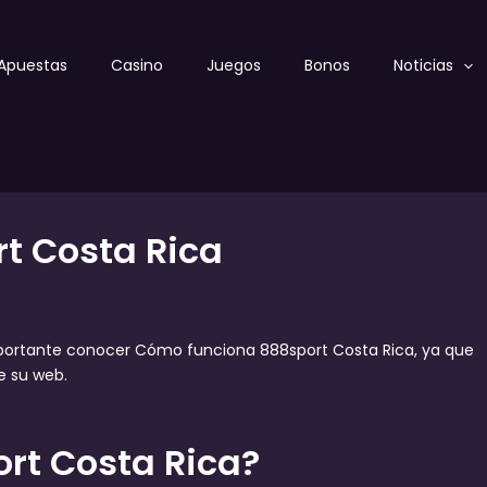
Apuestas
Casino
Juegos
Bonos
Noticias
t Costa Rica
mportante conocer Cómo funciona 888sport Costa Rica, ya que
e su web.
rt Costa Rica?