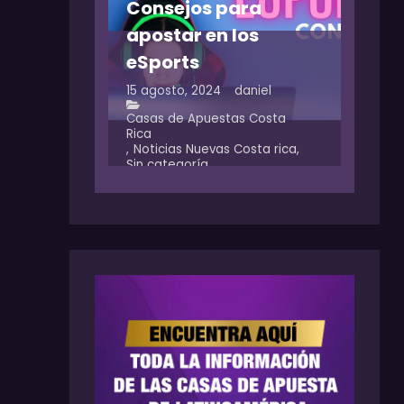
Consejos para
apostar en los
eSports
15 agosto, 2024
daniel
Casas de Apuestas Costa
Rica
,
Noticias Nuevas Costa rica
,
Sin categoría
(0)