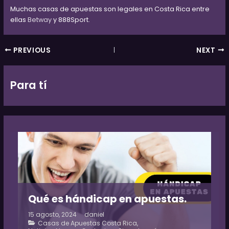
Muchas casas de apuestas son legales en Costa Rica entre
ellas
Betway
y 888Sport.
PREVIOUS
NEXT
Para tí
Qué es hándicap en apuestas.
15 agosto, 2024
daniel
Casas de Apuestas Costa Rica
,