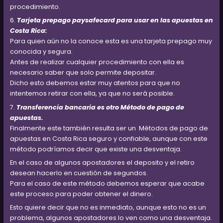
procedimiento.
6.
Tarjeta prepago paysafecard para usar en las apuestas en
Costa Rica:
Para quien aún no la conoce esta es una tarjeta prepago muy
conocida y segura.
Antes de realizar cualquier procedimiento con ella es
necesario saber que solo permite depositar.
Dicho esto debemos estar muy atentos para que no
intentemos retirar con ella, ya que no será posible.
7.
Transferencia bancaria es otro Método de pago de
apuestas.
Finalmente este también resulta ser un Métodos de pago de
apuestas en Costa Rica seguro y confiable, aunque con este
método podríamos decir que existe una desventaja.
En el caso de algunos apostadores el deposito y el retiro
desean hacerlo en cuestión de segundos.
Para el caso de este método debemos esperar que acabe
este proceso para poder obtener el dinero.
Esto quiere decir que no es inmediato, aunque esto no es un
problema, algunos apostadores lo ven como una desventaja.