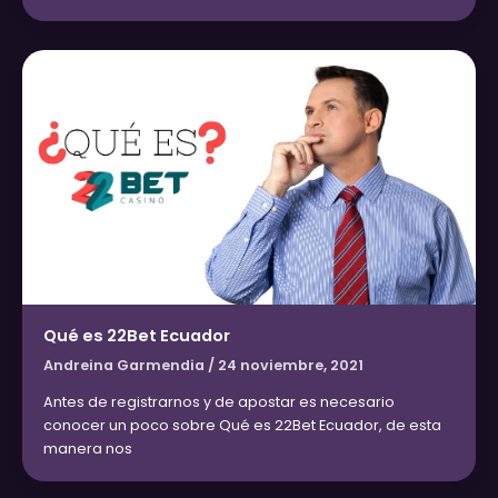
Qué es 22Bet Ecuador
Andreina Garmendia
/
24 noviembre, 2021
Antes de registrarnos y de apostar es necesario
conocer un poco sobre Qué es 22Bet Ecuador, de esta
manera nos