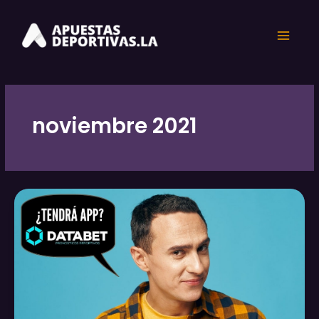
Ir
Post
Main
al
pagination
contenido
Menu
noviembre 2021