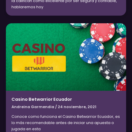
la califican como excelente por ser segura y confiable,
hablaremos hoy
Casino Betwarrior Ecuador
Andreina Garmendia
/
24 noviembre, 2021
Conoce como funciona el Casino Betwarrior Ecuador, es
lo más recomendable antes de iniciar una apuesta o
jugada en esta