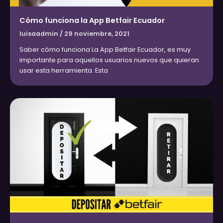
Cómo funciona la App Betfair Ecuador
luisaadmin
/
29 noviembre, 2021
Saber cómo funciona La App Betfair Ecuador, es muy
importante para aquellos usuarios nuevos que quieran
usar esta herramienta. Esta