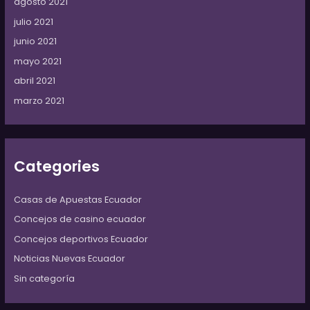
agosto 2021
julio 2021
junio 2021
mayo 2021
abril 2021
marzo 2021
Categories
Casas de Apuestas Ecuador
Concejos de casino ecuador
Concejos deportivos Ecuador
Noticias Nuevas Ecuador
Sin categoría