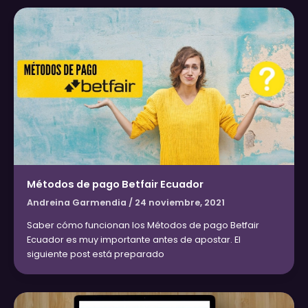
Métodos de pago Betfair Ecuador
Andreina Garmendia
/
24 noviembre, 2021
Saber cómo funcionan los Métodos de pago Betfair
Ecuador es muy importante antes de apostar. El
siguiente post está preparado