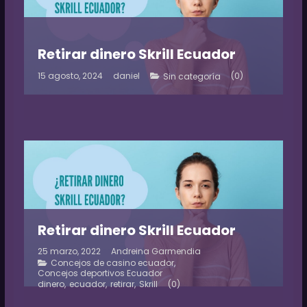
Retirar dinero Skrill Ecuador
15 agosto, 2024
daniel
(0)
Sin categoría
Retirar dinero Skrill Ecuador
25 marzo, 2022
Andreina Garmendia
Concejos de casino ecuador
,
Concejos deportivos Ecuador
dinero
,
ecuador
,
retirar
,
Skrill
(0)