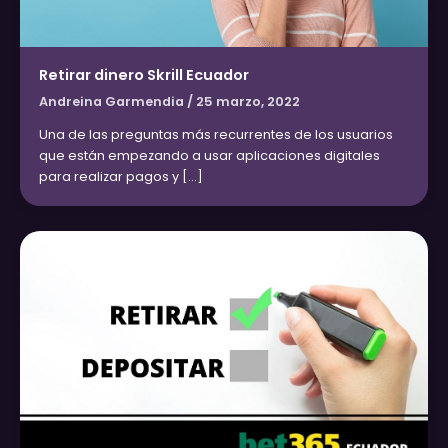
Retirar dinero Skrill Ecuador
Andreina Garmendia
/
25 marzo, 2022
Una de las preguntas más recurrentes de los usuarios
que están empezando a usar aplicaciones digitales
para realizar pagos y […]