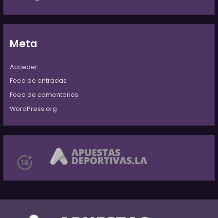
Meta
Acceder
Feed de entradas
Feed de comentarios
WordPress.org