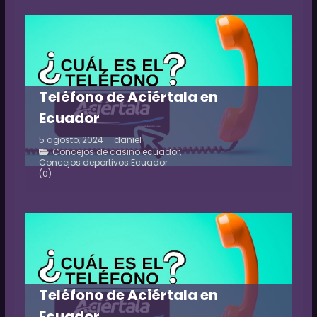
Teléfono de Aciértala en
Ecuador
5 agosto, 2024
daniel
Concejos de casino ecuador
,
Concejos deportivos Ecuador
(0)
Teléfono de Aciértala en
Ecuador