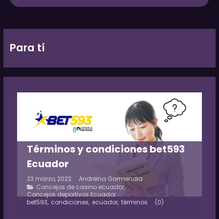
Para tí
Términos y condiciones bet593
Ecuador
23 marzo, 2022
Andreina Garmendia
Concejos de casino ecuador
,
Concejos deportivos Ecuador
bet593
,
condiciones
,
ecuador
,
términos
(0)