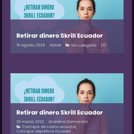
Retirar dinero Skrill Ecuador
15 agosto, 2024
daniel
(0)
Sin categoría
Retirar dinero Skrill Ecuador
25 marzo, 2022
Andreina Garmendia
Concejos de casino ecuador
,
Concejos deportivos Ecuador