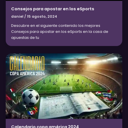
Consejos para apostar en los eSports
daniel
/
15 agosto, 2024
Descubre en el siguiente contenido los mejores
Consejos para apostar en los eSports en la casa de
apuestas de tu
Calendario copa américa 2024