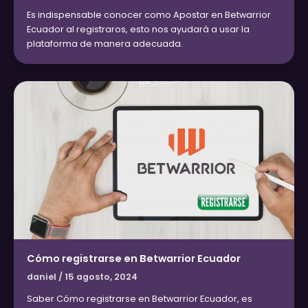
Es indispensable conocer como Apostar en Betwarrior
Ecuador al registraros, esto nos ayudará a usar la
plataforma de manera adecuada.
Cómo registrarse en Betwarrior Ecuador
daniel
/
15 agosto, 2024
Saber Cómo registrarse en Betwarrior Ecuador, es