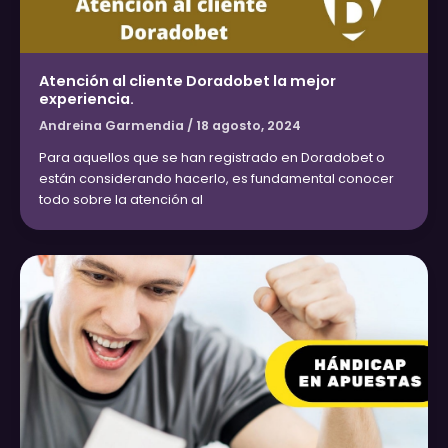
Atención al cliente Doradobet la mejor
experiencia.
Andreina Garmendia
/
18 agosto, 2024
Para aquellos que se han registrado en Doradobet o
están considerando hacerlo, es fundamental conocer
todo sobre la atención al