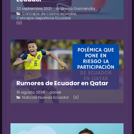
20 septiembre, 2021
Andreina Garmendia
Concejos de casino ecuador
,
Concejos deportivos Ecuador
(0)
Rumores de Ecuador en Qatar
15 agosto, 2024
daniel
(0)
Noticias Nuevas Ecuador