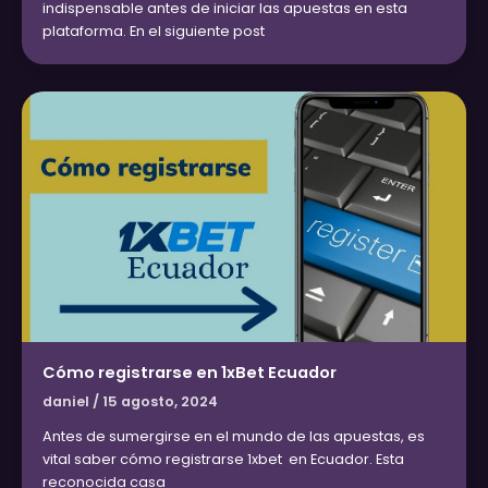
indispensable antes de iniciar las apuestas en esta
plataforma. En el siguiente post
Cómo registrarse en 1xBet Ecuador
daniel
/
15 agosto, 2024
Antes de sumergirse en el mundo de las apuestas, es
vital saber cómo registrarse 1xbet en Ecuador. Esta
reconocida casa