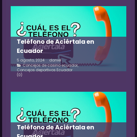
Teléfono de Aciértala en
Ecuador
5 agosto, 2024
daniel
Concejos de casino ecuador
,
Concejos deportivos Ecuador
(0)
Teléfono de Aciértala en
Ecuador