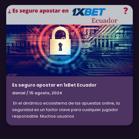
Es seguro apostar en 1xBet Ecuador
daniel
/
15 agosto, 2024
En el dinámico ecosistema de las apuestas online, la
seguridad es un factor clave para cualquier jugador
responsable. Muchos usuarios