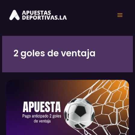
Skip
Main
to
content
Menu
2 goles de ventaja