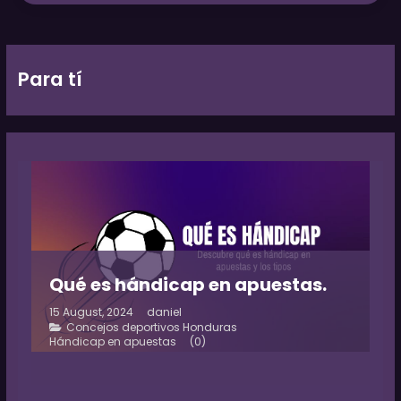
Para tí
Qué es hándicap en apuestas.
15 August, 2024
daniel
Concejos deportivos Honduras
Hándicap en apuestas
(0)