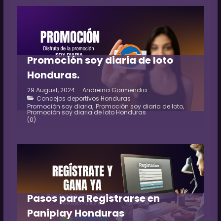
Promoción soy diaria de loto
Honduras.
29 August, 2024
Andreina Garmendia
Concejos deportivos Honduras
Promoción soy diaria
,
Promoción soy diaria de loto
,
Promoción soy diaria de loto Honduras
(0)
Pasos para Registrarse en
Paniplay Honduras