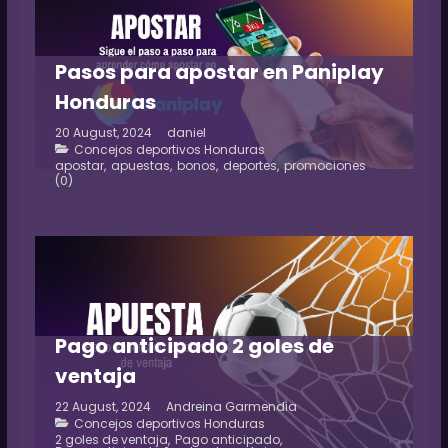
Pasos para apostar en Paniplay
Honduras
20 August, 2024
daniel
Concejos deportivos Honduras
apostar
,
apuestas
,
bonos
,
deportes
,
promociones
(0)
Pago anticipado 2 goles de
ventaja
22 August, 2024
Andreina Garmendia
Concejos deportivos Honduras
2 goles de ventaja
,
Pago anticipado
,