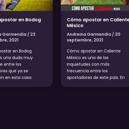
postar en Bodog
Cómo apostar en Calient
México
a Garmendia
/
23
Andreina Garmendia
/
20
bre, 2021
septiembre, 2021
ostar en Bodog
Cómo apostar en Caliente
es una duda muy
México es una de las
e entre los
inquietudes con más
res que ya se
frecuencia entre los
ron en esta casa
apostadores de este país. En