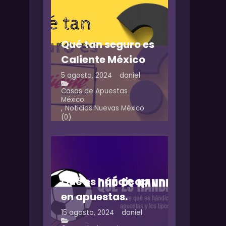
Qué tan seguro es
Caliente México
5 agosto, 2024
daniel
Casas de Apuestas
México
,
Noticias Nuevas México
(0)
Qué es hándicap
en apuestas.
15 agosto, 2024
daniel