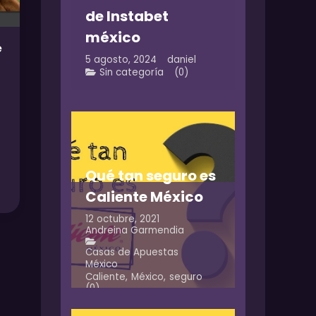
de Instabet
méxico
e
5 agosto, 2024
daniel
Sin categoría
(0)
Qué tan seguro es
Caliente México
12 octubre, 2021
Andreina Garmendia
Casas de Apuestas
México
Caliente
,
México
,
seguro
(0)