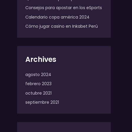
Consejos para apostar en los eSports
Calendario copa américa 2024
Cómo jugar casino en Inkabet Perú
Archives
agosto 2024
febrero 2023
octubre 2021
septiembre 2021