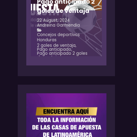
Pago anticipado 2
goles de ventaja
22 August, 2024
Andreina Garmendia
Concejos deportivos
Honduras
2 goles de ventaja
,
Pago anticipado
,
Pago anticipado 2 goles
de ventaja
(0)