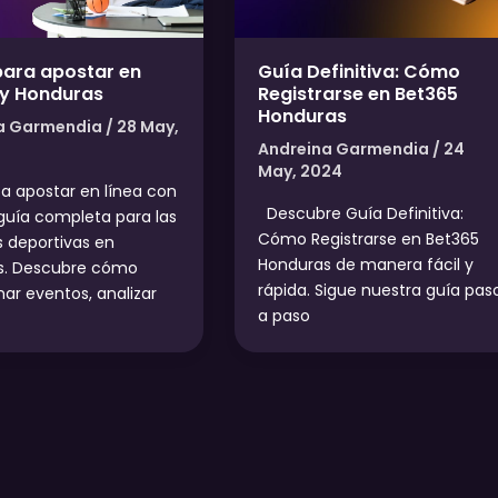
para apostar en
Guía Definitiva: Cómo
ay Honduras
Registrarse en Bet365
Honduras
a Garmendia
/
28 May,
Andreina Garmendia
/
24
May, 2024
a apostar en línea con
Descubre Guía Definitiva:
guía completa para las
Cómo Registrarse en Bet365
 deportivas en
Honduras de manera fácil y
s. Descubre cómo
rápida. Sigue nuestra guía pas
nar eventos, analizar
a paso