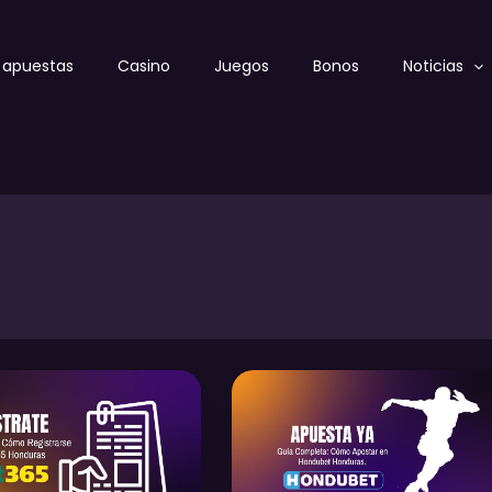
 apuestas
Casino
Juegos
Bonos
Noticias