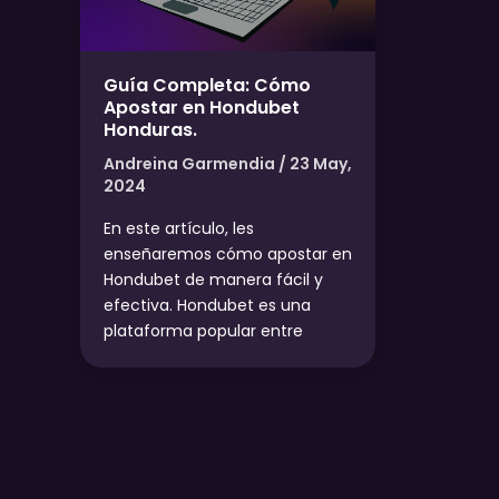
Guía Completa: Cómo
Apostar en Hondubet
Honduras.
Andreina Garmendia
/
23 May,
2024
En este artículo, les
enseñaremos cómo apostar en
Hondubet de manera fácil y
efectiva. Hondubet es una
plataforma popular entre