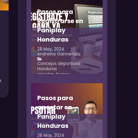
(0)
Pasos para
Registrarse en
Paniplay
Honduras
28 May, 2024
Andreina Garmendia
Concejos deportivos
Honduras
apostar
,
bonos
,
Paniplay deportes
,
o
promociones
,
registrarse
(0)
Pasos para
apostar en
Paniplay
Honduras
28 May, 2024