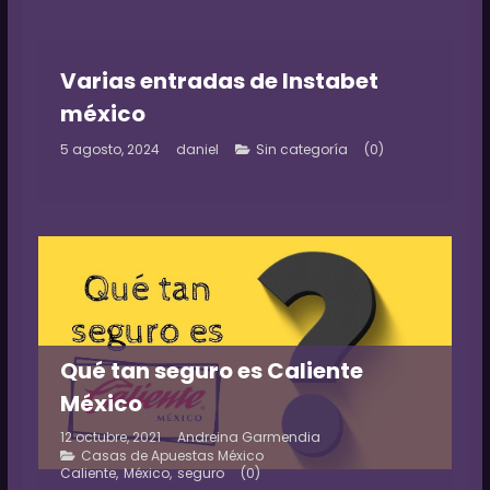
Varias entradas de Instabet
méxico
5 agosto, 2024
daniel
(0)
Sin categoría
Qué tan seguro es Caliente
México
12 octubre, 2021
Andreina Garmendia
Casas de Apuestas México
Caliente
,
México
,
seguro
(0)