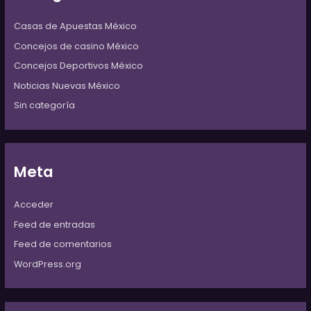
Casas de Apuestas México
Concejos de casino México
Concejos Deportivos México
Noticias Nuevas México
Sin categoría
Meta
Acceder
Feed de entradas
Feed de comentarios
WordPress.org