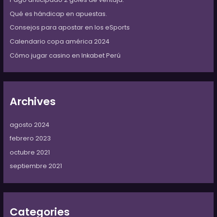
Qué es hándicap en apuestas.
Consejos para apostar en los eSports
Calendario copa américa 2024
Cómo jugar casino en Inkabet Perú
Archives
agosto 2024
febrero 2023
octubre 2021
septiembre 2021
Categories