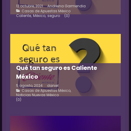
12 octubre, 2021
Andreina Garmendia
Casas de Apuestas México
Caliente
,
México
,
seguro
(0)
Qué tan seguro es Caliente
México
5 agosto, 2024
daniel
Casas de Apuestas México
,
Noticias Nuevas México
(0)