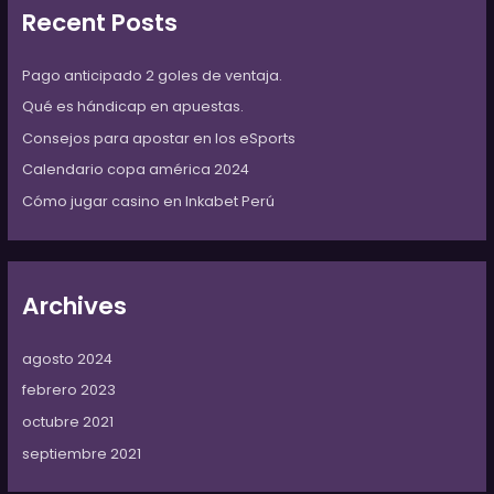
r
Recent Posts
:
Pago anticipado 2 goles de ventaja.
Qué es hándicap en apuestas.
Consejos para apostar en los eSports
Calendario copa américa 2024
Cómo jugar casino en Inkabet Perú
Archives
agosto 2024
febrero 2023
octubre 2021
septiembre 2021